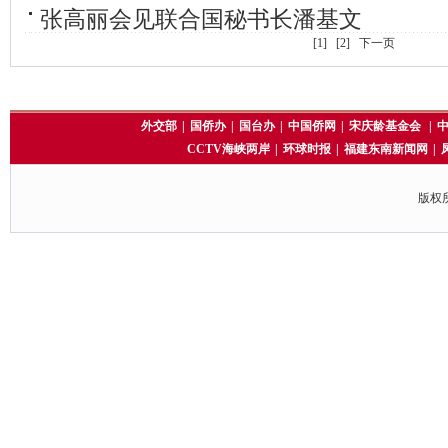
张高丽会见联合国秘书长潘基文
[1]
[2]
下一页
外交部
|
国侨办
|
国台办
|
中国侨网
|
宋庆龄基金会
|
CCTV海峡两岸
|
环球时报
|
福建东南新闻网
|
版权