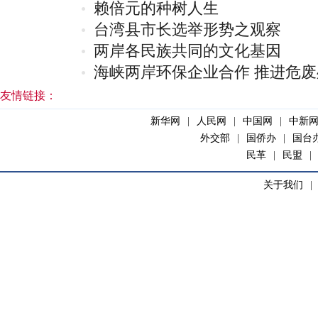
赖倍元的种树人生
台湾县市长选举形势之观察
两岸各民族共同的文化基因
海峡两岸环保企业合作 推进危
友情链接：
新华网
|
人民网
|
中国网
|
中新
外交部
|
国侨办
|
国台
民革
|
民盟
|
关于我们
|