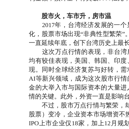
股市火，车市升，房市温
2017年，台湾经济发展的一个
化，股票市场出现“非典性型繁荣”
一直延续年底，创下台湾历史上最
这次万点行情的表现，非台湾所独
均有较佳表现，美国、韩国、印度
现。同时全球经济复苏与好转，需
AI等新兴领域，成为这次股市行
金的大举入市与国际资本的大量进
情的关键。此外，外资一直是影响
不过，股市万点行情与繁荣，却意
股票）变冷，企业资本市场增资不热。
IPO上市企业仅18家，加上12月规