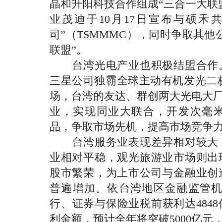
晶和升阳科技合作组成“三合一大联
业茂迪于10月17日宣布与硕禾
司”（TSMMMC），同时争取其
联盟”。
台湾光电产业也积极结盟合作。
三星公司独霸全球主动有机发光二极
场，台湾的友达、群创两大光电大厂
业，实现同业大联合，开发次毫米发
品，争取市场先机，提高市场竞争
台湾服务业表现差异相对较大，
业相对平稳，观光旅游业市场则出
股市繁荣，为上市公司与金融业创
普遍增加。依台湾地区金融监管机构
行、证券与保险业税前获利达484
利金额，预计全年将突破5000亿元