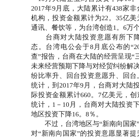
2017年9月底，大陆累计有438
机构，投资金额累计为22。35亿
通讯、餐饮等，为台湾创造1。6万
台商对大陆投资意愿有所下降
态。台湾电公会于8月底公布的“2
查”报告，台商在大陆的经营呈现“
未来经营预期下降与对经贸纠纷解决
纷比率升、回台投资意愿升、回台
统计，到2017年9月，台商对大陆
际投资金额累计660。7亿美元，创
统计，1－10月，台商对大陆投资
地区投资下降16。8％。
不过，台湾地区与“新南向国家”
对“新南向国家”的投资意愿显著