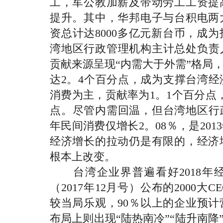
工，军公教加薪及带动劳工工资提
提升。其中，华邦电子与台积电两
资总计达8000多亿元新台币，成
湾地区行政管理机构主计总处负责人
贡献来源呈现“内需大于外需”格局
达2。4个百分点，成为支撑台湾
消费为主，贡献率为1。1个百分点
点。尽管内需回温，但台湾地区行政
年民间消费仅增长2。08％，是20
经济增长的拉动仍是有限的，经济
根本上改变。
台湾企业界普遍看好2018年
（2017年12月号）公布的2000
较当局乐观，90％以上的企业预
布局上则出现“陆热南冷”“陆升南降