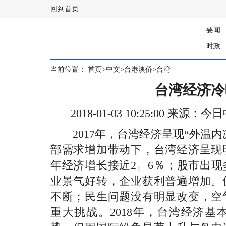
回到首页
要闻
时政
当前位置：
首页
>
中文
>
台港澳侨
>
台湾
台湾经济冷
2018-01-03 10:25:00 来
2017年，台湾经济呈现“外温内
部需求增加带动下，台湾经济呈现
年经济增长接近2。6％；股市出
业景气好转，企业获利普遍增加。
不断；民生问题没有明显改变，空
重大挑战。2018年，台湾经济