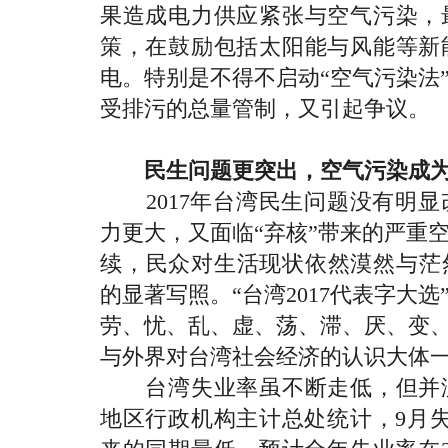
果造成电力供应紧张与空气污染，
策，在鼓励包括太阳能与风能等新
电。特别是不得不启动“空气污染法
受排污的总量管制，又引起争议。
民生问题更突出，空气污染成
2017年台湾民生问题没有明显
力更大，又面临“弃核”带来的严重
续，民众对生活现状依然漠然与茫然
的显著写照。“台湾2017代表字大
劳、忧、乱、虚、荡、滞、厌、变、
与外界对台湾社会经济的认识大体
台湾失业率虽不断走低，但并没
地区行政机构主计总处统计，9月失