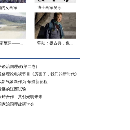
国的女画家
博士画家吴冰——...
家范琛——...
蒋勋：极古典，也...
平谈治国理政(第二卷)
通俗理论电视节目《厉害了，我们的新时代》
代新气象新作为 领航新征程
发展的江西试验
金砖合作，共创光明未来
国家治国理政研讨会