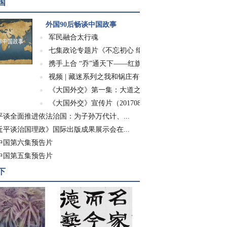
国
外国90后畅谈中国政事
军民融合太行魂
七集政论专题片《不忘初心 继续前进》
携手上合 “乔”通天下——红旗渠精神走进世...
视频 | 藏迷系列之我和锅庄有个约会
《大国外交》第一集：大道之行
《大国外交》宣传片（20170826）
平谈全面推进依法治国：为子孙万代计、...
近平谈治国理政》国际出版成果展示会在...
中国第六集预告片
中国第五集预告片
下