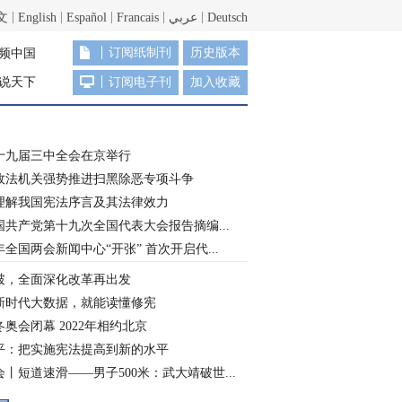
文
English
Español
Francais
عربي
Deutsch
订阅纸制刊
历史版本
频中国
说天下
订阅电子刊
加入收藏
十九届三中全会在京举行
政法机关强势推进扫黑除恶专项斗争
理解我国宪法序言及其法律效力
国共产党第十九次全国代表大会报告摘编...
8年全国两会新闻中心“开张” 首次开启代...
破，全面深化改革再出发
新时代大数据，就能读懂修宪
奥会闭幕 2022年相约北京
平：把实施宪法提高到新的水平
丨短道速滑——男子500米：武大靖破世...