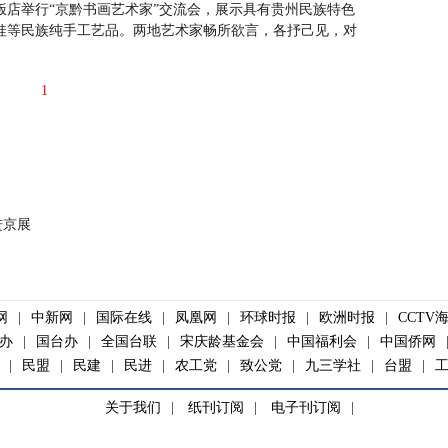
饭店举行“京黔书画艺术家”交流会，展示具有贵州民族特色
娃等民族纯手工艺品。两地艺术家畅所欲言，各抒己见，对
1
进京展
网
|
中新网
|
国际在线
|
凤凰网
|
环球时报
|
欧洲时报
|
CCTV
办
|
国台办
|
全国台联
|
宋庆龄基金会
|
中国福利会
|
中国侨网
|
民盟
|
民建
|
民进
|
农工党
|
致公党
|
九三学社
|
台盟
|
关于我们
|
纸刊订阅
|
电子刊订阅
|