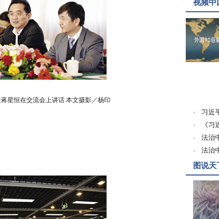
视频中
蒋星恒在交流会上讲话 本文摄影／杨印
习近
《习
法治
法治
图说天