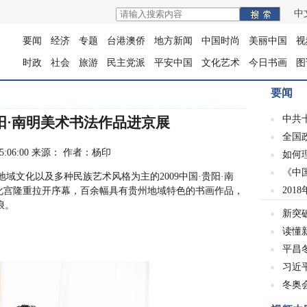
中
要闻
经济
专题
台港澳侨
地方新闻
中国时尚
美丽中国
视
时政
社会
旅游
民主党派
平安中国
文化艺术
今日书画
图
要闻
中共
阳·南明美术书法作品进京展
全国
0 15:06:00 来源： 作者：杨印
如何
《中
区地域文化以及多种民族艺术风格为主的2009中国·贵阳·南
201
文化宫隆重拉开序幕，百余幅具有贵州地域特色的书画作品，
浪。
新突
读懂
平昌冬
习近
冬奥会