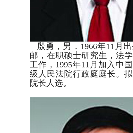
殷勇，男，
1966
年
11
月出
邮，在职硕士研究生，法学
工作，
1995
年
11
月加入中国
级人民法院行政庭庭长。拟
院长人选。