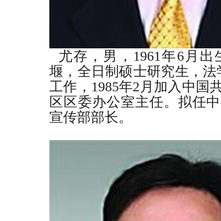
尤存，男，
1961
年
6
月出
堰，全日制硕士研究生，法
工作，
1985
年
2
月加入中国
区区委办公室主任。拟任中
宣传部部长。