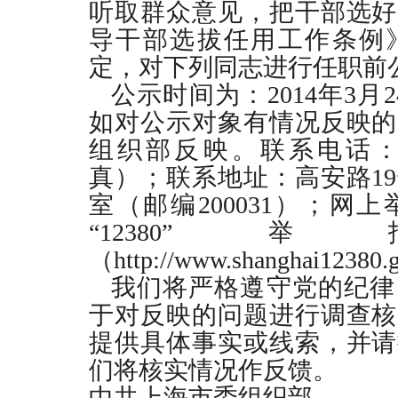
听取群众意见，把干部选好
导干部选拔任用工作条例
定，对下列同志进行任职前
公示时间为：
2014
年
3
月
2
如对公示对象有情况反映的
组织部反映。联系电话
真）；联系地址：高安路
19
室（邮编
200031
）；网上
“
12380
”举
（
http://www.shanghai12380.
我们将严格遵守党的纪律
于对反映的问题进行调查核
提供具体事实或线索，并请
们将核实情况作反馈。
中共上海市委组织部