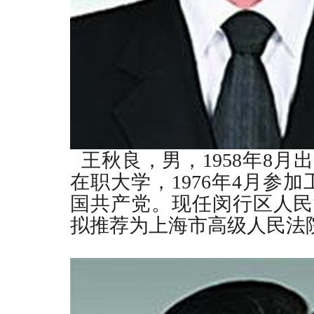
王秋良，男，
1958
年
8
月出
在职大学，
1976
年
4
月参加
国共产党。现任闵行区人民
拟推荐为上海市高级人民法