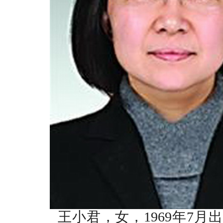
王小君，女，
1969
年
7
月出