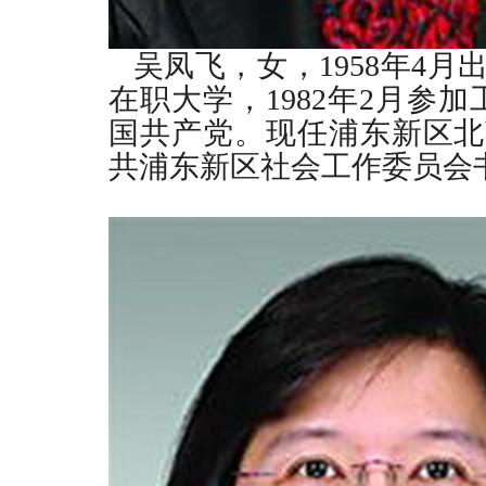
吴凤飞，女，
1958
年
4
月
在职大学，
1982
年
2
月参加
国共产党。现任浦东新区北
共浦东新区社会工作委员会