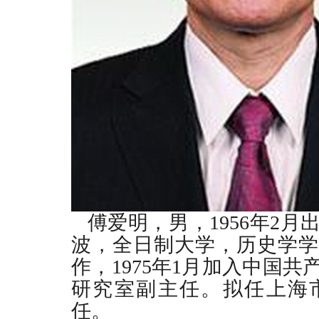
傅爱明，男，
1956
年
2
月
波，全日制大学，历史学学
作，
1975
年
1
月加入中国共
研究室副主任。拟任上海
任。