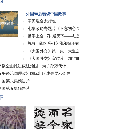
国
外国90后畅谈中国政事
军民融合太行魂
七集政论专题片《不忘初心 继续前进》
携手上合 “乔”通天下——红旗渠精神走进世...
视频 | 藏迷系列之我和锅庄有个约会
《大国外交》第一集：大道之行
《大国外交》宣传片（20170826）
平谈全面推进依法治国：为子孙万代计、...
近平谈治国理政》国际出版成果展示会在...
中国第六集预告片
中国第五集预告片
下