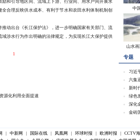
鼓励和引导地区间、流域上下游、行业间、用水户间开展水
中
健全合理反映供水成本、有利于节水和农田水利体制机制创
推动出台《长江保护法》，进一步明确国家有关部门、流
流域涉水行为作出明确的法律规定，为实现长江大保护提供
山水画
1
专题
习近
六集
新时
污资源化利用全面提速
绿色
深化
金砖
网
|
中新网
|
国际在线
|
凤凰网
|
环球时报
|
欧洲时报
|
CCTV