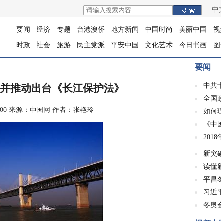
中
要闻
经济
专题
台港澳侨
地方新闻
中国时尚
美丽中国
视
时政
社会
旅游
民主党派
平安中国
文化艺术
今日书画
图
要闻
中共
并推动出台《长江保护法》
全国
10:40:00 来源：中国网 作者：张艳玲
如何
《中
201
新突
读懂
平昌冬
习近
冬奥会