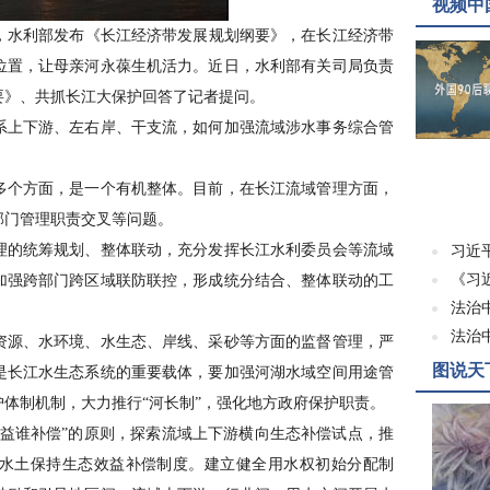
视频中
月，水利部发布《长江经济带发展规划纲要》，在长江经济带
位置，让母亲河永葆生机活力。近日，水利部有关司局负责
要》、共抓长江大保护回答了记者提问。
上下游、左右岸、干支流，如何加强流域涉水事务综合管
个方面，是一个有机整体。目前，在长江流域管理方面，
部门管理职责交叉等问题。
的统筹规划、整体联动，充分发挥长江水利委员会等流域
习近
《习
加强跨部门跨区域联防联控，形成统分结合、整体联动的工
法治
法治
源、水环境、水生态、岸线、采砂等方面的监督管理，严
图说天
是长江水生态系统的重要载体，要加强河湖水域空间用途管
体制机制，大力推行“河长制”，强化地方政府保护职责。
谁补偿”的原则，探索流域上下游横向生态补偿试点，推
水土保持生态效益补偿制度。建立健全用水权初始分配制