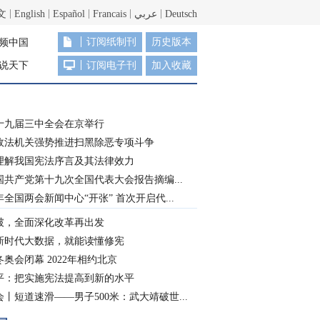
文
English
Español
Francais
عربي
Deutsch
订阅纸制刊
历史版本
频中国
说天下
订阅电子刊
加入收藏
十九届三中全会在京举行
政法机关强势推进扫黑除恶专项斗争
理解我国宪法序言及其法律效力
国共产党第十九次全国代表大会报告摘编...
8年全国两会新闻中心“开张” 首次开启代...
破，全面深化改革再出发
新时代大数据，就能读懂修宪
奥会闭幕 2022年相约北京
平：把实施宪法提高到新的水平
丨短道速滑——男子500米：武大靖破世...