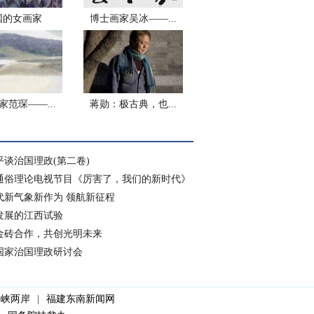
国的女画家
博士画家吴冰——...
家范琛——...
蒋勋：极古典，也...
平谈治国理政(第二卷)
通俗理论电视节目《厉害了，我们的新时代》
代新气象新作为 领航新征程
发展的江西试验
金砖合作，共创光明未来
国家治国理政研讨会
海峡两岸
|
福建东南新闻网