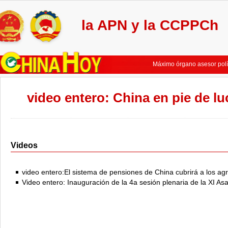
la APN y la CCPPCh
No es fácil materializar c
Máximo legislador chino el
Máximo órgano asesor polí
Máximo órgamo asesor polí
Líderes chinos se integran
video entero: China en pie de lu
China pondrá mayor énfasis
No es fácil materializar c
Máximo legislador chino el
Máximo órgano asesor polí
Máximo órgamo asesor polí
Videos
Líderes chinos se integran
China pondrá mayor énfasis
video entero:El sistema de pensiones de China cubrirá a los agr
Video entero: Inauguración de la 4a sesión plenaria de la XI A