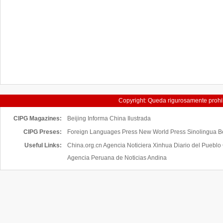
Copyright: Queda rigurosamente prohibi
servicios de China H
CIPG Magazines:
Beijing Informa
China Ilustrada
CIPG Preses:
Foreign Languages Press New World Press Sinolingua Bei
Useful Links:
China.org.cn
Agencia Noticiera Xinhua
Diario del Pueblo
Agencia Peruana de Noticias Andina