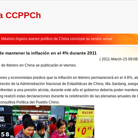
la CCPPCh
No es fácil materializar crecimiento de 7% durante 2011-2015, dice premier chino
Máximo legislador chino elogia a periodistas por cubrir adecuadamente "dos ses
Máximo órgano asesor político de China concluye su sesión anual
Máximo órgamo asesor político de China concluirá sesión anual
Líderes chinos se integran a deliberaciones de legisladores
de mantener la inflación en el 4% durante 2011
China pondrá mayor énfasis en el cumplimiento de la ley
( 2011-March-15 09:08
No es fácil materializar crecimiento de 7% durante 2011-2015, dice premier chino
n de febrero en China se publicarán el viernes.
Máximo legislador chino elogia a periodistas por cubrir adecuadamente "dos ses
Máximo órgano asesor político de China concluye su sesión anual
ones y economistas predice que la inflación en febrero permanecerá en el 4.8%, a
Máximo órgamo asesor político de China concluirá sesión anual
irector de la Administración Nacional de Estadísticas de China, Ma Jiantang, aseg
Líderes chinos se integran a deliberaciones de legisladores
frentan a una presión alcista, durante este año el gobierno debería poder manten
China pondrá mayor énfasis en el cumplimiento de la ley
ng realizó estas declaraciones durante la celebración de las plenarias anuales de 
nsultiva Política del Pueblo Chino.