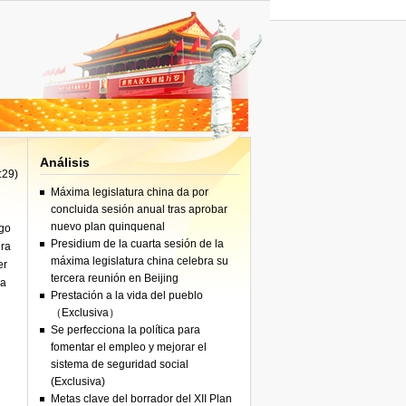
iones"
Análisis
:29)
Máxima legislatura china da por
iones"
concluida sesión anual tras aprobar
nuevo plan quinquenal
lgo
Presidium de la cuarta sesión de la
ura
máxima legislatura china celebra su
er
tercera reunión en Beijing
la
Prestación a la vida del pueblo
（Exclusiva）
Se perfecciona la política para
fomentar el empleo y mejorar el
sistema de seguridad social
(Exclusiva)
Metas clave del borrador del XII Plan