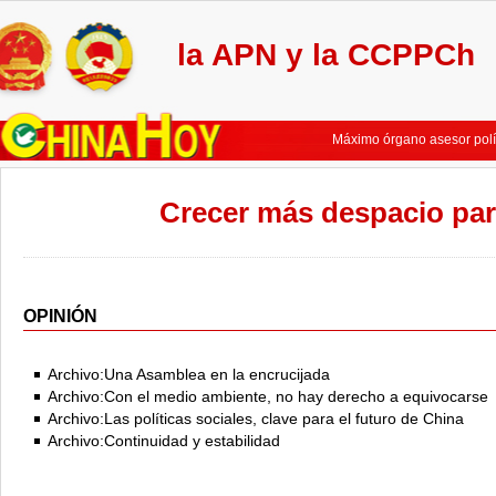
la APN y la CCPPCh
No es fácil materializar c
Máximo legislador chino el
Máximo órgano asesor polí
Máximo órgamo asesor polí
Líderes chinos se integran
Crecer más despacio par
China pondrá mayor énfasis
No es fácil materializar c
Máximo legislador chino el
Máximo órgano asesor polí
Máximo órgamo asesor polí
OPINIÓN
Líderes chinos se integran
China pondrá mayor énfasis
Archivo:Una Asamblea en la encrucijada
Archivo:Con el medio ambiente, no hay derecho a equivocarse
Archivo:Las políticas sociales, clave para el futuro de China
Archivo:Continuidad y estabilidad