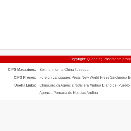
Copyright: Queda rigurosamente prohibi
servicios de China H
CIPG Magazines:
Beijing Informa
China Ilustrada
CIPG Preses:
Foreign Languages Press New World Press Sinolingua Bei
Useful Links:
China.org.cn
Agencia Noticiera Xinhua
Diario del Pueblo
Agencia Peruana de Noticias Andina