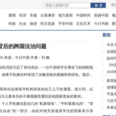
中
要闻
经济
专题
台港澳侨
地方新闻
中国时尚
美丽中国
视
时政
社会
旅游
民主党派
平安中国
文化艺术
今日书画
图
要闻
中共
背后的跨国法治问题
全国
1:12:00 来源：今日中国 作者：刘 畅
如何
《中
的消息引起了舆论热议：一位中国留学生乘坐飞机刚刚抵
201
，抽查手机微信时发现了涉嫌违规的视频和表情包。随后，
新突
读懂
亲向这家留学机构讲述的自己儿子的遭遇。据介绍，以
平昌冬
与儿童有关的不雅视频而遭到其他国家遣返的案例 。
习近
人手机微信是自己的“私家领地”，“平时看着玩的”、“管
冬奥会
“言论自由”的一部分，由此对相关遣返留学生的国家表示异