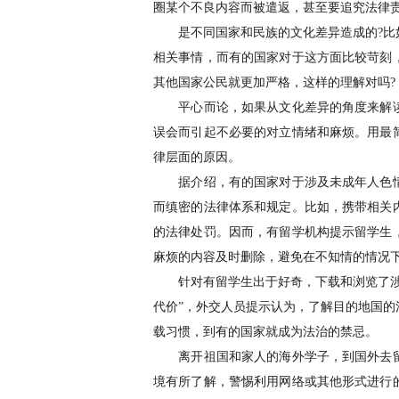
圈某个不良内容而被遣返，甚至要追究法律责
是不同国家和民族的文化差异造成的?比如
相关事情，而有的国家对于这方面比较苛刻
其他国家公民就更加严格，这样的理解对吗?
平心而论，如果从文化差异的角度来解读
误会而引起不必要的对立情绪和麻烦。用最
律层面的原因。
据介绍，有的国家对于涉及未成年人色情
而缜密的法律体系和规定。比如，携带相关
的法律处罚。因而，有留学机构提示留学生
麻烦的内容及时删除，避免在不知情的情况
针对有留学生出于好奇，下载和浏览了涉及
代价”，外交人员提示认为，了解目的地国
载习惯，到有的国家就成为法治的禁忌。
离开祖国和家人的海外学子，到国外去留
境有所了解，警惕利用网络或其他形式进行