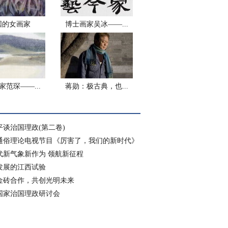
国的女画家
博士画家吴冰——...
家范琛——...
蒋勋：极古典，也...
平谈治国理政(第二卷)
通俗理论电视节目《厉害了，我们的新时代》
代新气象新作为 领航新征程
发展的江西试验
金砖合作，共创光明未来
国家治国理政研讨会