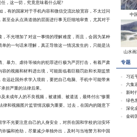
任，这一切，究竟意味着什么呢?
，有的国家对于手机内容和微信交流比较宽容，不太过问
中
，甚至会从点滴道德的层面进行事无巨细地审查，尤其对于
，不光增加了对这一事情的理解难度，而且，会因为某种
简单的一句话来理解，真正导致这一情况发生的，只能是法
山水画
专题
、暴力、虐待等倾向的犯罪进行极为严厉打击，有着严肃
内容的视频和材料进出境，可能面临着巨额罚款和长期监禁
习近
，在远赴国外求学入境前，要把自己电脑、手机中可能带来
六集
下承担严重的法律后果。
新时
未成年人的不良视频，被逮捕、被遣送，最终付出“惨重
绿色
的法律和视频图片监管情况极为重要。过去，在国内的随意下
深化
金砖
学不光要注意自己的人身安全，对所在国和学校的治安环
的诈骗和抢劫，尽量减少单独外出，及时与当地警方和中国