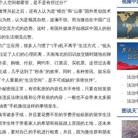
视频中
个人空间都要管，是不是有些过分?”
兴起之后，还有人认为是“模仿”和“山寨”国外类似技术
以为然，认为是顺其自然，波澜不惊。而当微信在中国广泛
和交流方式的趋势。这时，有国外媒体开始感叹中国人的创
新的生活潮流点赞。
泛应用，很多人习惯了“(手)机不离手”生活方式，“低头
信拉近了人们的心理距离，天南海北的旧识故交随时随地在聊
外卖、购物、付款、网约车、订酒店、买机票。这些过去看
完成，几乎达到了“秒杀”的效率。同时，各种资讯、娱乐应
法治
个人重要的“生活空间”，是不可或缺的“亲密伙伴”。
法治
秘密很正常，有些私密的内容也并不奇怪，只要在转发朋
法治
有违反法律法规和公序良俗的内容，一般也不会带来太多困
法治
抽查”手机微信这样的事情发生。
图说天
等诸多手续，并且要花费不菲的学费开始崭新的留学生活
留学生终于带着家人的希望和祝福踏上异国的土地，还未来
去路，要对自己的手机进行检查，并且，因为微信群和朋友