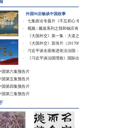
国
外国90后畅谈中国政事
七集政论专题片《不忘初心 继续前进》
视频 | 藏迷系列之我和锅庄有个约会
《大国外交》第一集：大道之行
《大国外交》宣传片（20170826）
习近平谈全面推进依法治国：为子孙万代计、...
《习近平谈治国理政》国际出版成果展示会在...
中国第六集预告片
中国第五集预告片
中国第四集预告片
中国第三集预告片
下