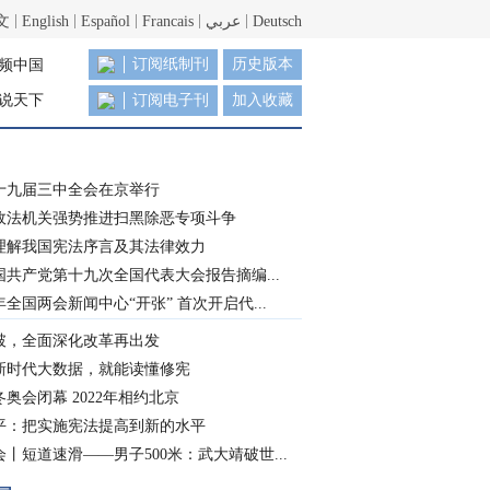
文
English
Español
Francais
عربي
Deutsch
订阅纸制刊
历史版本
频中国
说天下
订阅电子刊
加入收藏
十九届三中全会在京举行
政法机关强势推进扫黑除恶专项斗争
理解我国宪法序言及其法律效力
国共产党第十九次全国代表大会报告摘编...
8年全国两会新闻中心“开张” 首次开启代...
破，全面深化改革再出发
新时代大数据，就能读懂修宪
奥会闭幕 2022年相约北京
平：把实施宪法提高到新的水平
丨短道速滑——男子500米：武大靖破世...