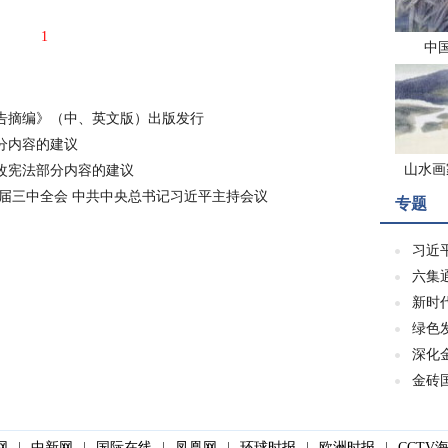
1
中
告摘编》（中、英文版）出版发行
分内容的建议
山水画
改宪法部分内容的建议
届三中全会 中共中央总书记习近平主持会议
专题
习近
六集
新时
绿色
深化
金砖
网
|
中新网
|
国际在线
|
凤凰网
|
环球时报
|
欧洲时报
|
CCTV