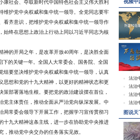
视频中
小康社会、夺取新时代中国特色社会主义伟大胜利
持维护党中央权威和集中统一领导。全党同志要牢
、看齐意识，把维护党中央权威和集中统一领导作
，始终在思想上政治上行动上同以习近平同志为核
神的开局之年，是改革开放40周年，是决胜全面
上启下的关键一年。全国人大常委会、国务院、全国
党组要坚决维护党中央权威和集中统一领导，认真
法治
义思想和党的十九大精神，以更好的精神状态和更
法治
决策部署落地生根。要把党的政治建设摆在首位，
法治
治党主体责任，推动全面从严治党向纵深发展。中
法治
治局常委会领导下开展工作，把握学习宣传贯彻习
图说天
的十九大精神这条主线，进一步在协助党中央推进
究，推动党中央交办的任务落实见效。