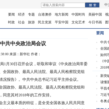
中
要闻
经济
专题
台港澳侨
地方新闻
中国时尚
美丽中国
视
时政
社会
旅游
民主党派
平安中国
文化艺术
今日书画
图
要闻
中共
中共中央政治局会议
全国
 09:38:00 来源：新华社 作者：
如何
《中
局1月30日召开会议，听取和审议《中央政治局常委
201
、全国政协、最高人民法院、最高人民检察院党组
新突
情况报告》。中共中央总书记习近平主持会议。
读懂
国政协、最高人民法院、最高人民检察院党组和
平昌冬
，同意其对2018年的工作安排。
习近
冬奥会
主义最本质的特征，是全党全国各族人民共同意