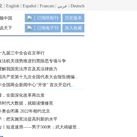
文
English
Español
Francais
عربي
Deutsch
订阅纸制刊
历史版本
频中国
说天下
订阅电子刊
加入收藏
十九届三中全会在京举行
政法机关强势推进扫黑除恶专项斗争
理解我国宪法序言及其法律效力
国共产党第十九次全国代表大会报告摘编...
8年全国两会新闻中心“开张” 首次开启代...
破，全面深化改革再出发
新时代大数据，就能读懂修宪
奥会闭幕 2022年相约北京
平：把实施宪法提高到新的水平
丨短道速滑——男子500米：武大靖破世...