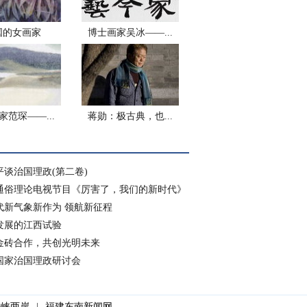
国的女画家
博士画家吴冰——...
家范琛——...
蒋勋：极古典，也...
平谈治国理政(第二卷)
通俗理论电视节目《厉害了，我们的新时代》
代新气象新作为 领航新征程
发展的江西试验
金砖合作，共创光明未来
国家治国理政研讨会
海峡两岸
|
福建东南新闻网