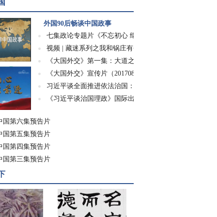
国
外国90后畅谈中国政事
七集政论专题片《不忘初心 继续前进》
视频 | 藏迷系列之我和锅庄有个约会
《大国外交》第一集：大道之行
《大国外交》宣传片（20170826）
习近平谈全面推进依法治国：为子孙万代计、...
《习近平谈治国理政》国际出版成果展示会在...
中国第六集预告片
中国第五集预告片
中国第四集预告片
中国第三集预告片
下