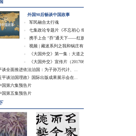
国
外国90后畅谈中国政事
军民融合太行魂
七集政论专题片《不忘初心 继续前进》
携手上合 “乔”通天下——红旗渠精神走进世...
视频 | 藏迷系列之我和锅庄有个约会
《大国外交》第一集：大道之行
《大国外交》宣传片（20170826）
平谈全面推进依法治国：为子孙万代计、...
近平谈治国理政》国际出版成果展示会在...
中国第六集预告片
中国第五集预告片
下