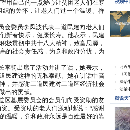
视频中
望用自己的一点爱心让贫困老人们在寒
组织的关怀，让老人们过一个温暖、祥
员会委员李凤波代表二道民建向老人们
们新春快乐，健康长寿。他表示，民建
积极贯彻中共十八大精神，致富思源，
高的社会责任感，为党和政府分忧，为
长李韧出席了活动并讲了话，她表示，
习近
《习
道民建这样的无私奉献。她在讲话中高
法治
神，并感谢二道民建对二道区经济社会
法治
做出的贡献。
图说天
道区基层委员会的会员们向受资助的贫
物资。受资助的老人们激动地说：
“
感谢
的温暖，党和政府永远是百姓最好的靠