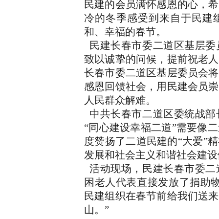
民建的会员满怀感恩的心，希
冷的冬季感受到来自于民建
和、幸福的春节。
民建长春市委二道区基层委
致以诚挚的问候，提前祝老人
长春市委二道区基层委员会将
感恩回馈社会，用民建会员崇
人民群众解难。
中共长春市二道区委统战部
“
同心建设幸福二道
”
需要像二
度赞扬了二道民建的
“
大爱
”
精
发展和社会主义和谐社会建设
活动现场，民建长春市委二
困老人代表直接发放了捐助
民建组织在春节前给我们送来
山。
”