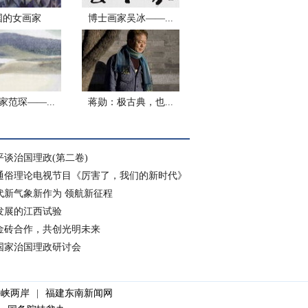
国的女画家
博士画家吴冰——...
家范琛——...
蒋勋：极古典，也...
平谈治国理政(第二卷)
通俗理论电视节目《厉害了，我们的新时代》
代新气象新作为 领航新征程
发展的江西试验
金砖合作，共创光明未来
国家治国理政研讨会
海峡两岸
|
福建东南新闻网