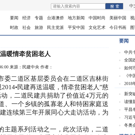
中
要闻
经济
专题
台港澳侨
地方新闻
中国时尚
美丽中国
视
时政
社会
旅游
民主党派
平安中国
文化艺术
今日书画
图
要闻
中共
温暖情牵贫困老人
全国
 13:36:00 来源：民建中央 作者：
如何
《中
市委二道区基层委员会在二道区吉林街
201
恩
2014•
民建再送温暖，情牵贫困老人
”
慈
新突
活动，二道民建共捐助了价值近
4
万元的
读懂
道、一个乡镇的孤寡老人和特困家庭送
平昌冬
建连续第三年开展同心大走访活动，为
习近
冬奥会
的主题系列活动之一，此次活动，二道