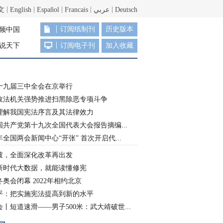
文
English
Español
Francais
عربي
Deutsch
订阅纸制刊
历史版本
频中国
说天下
订阅电子刊
加入收藏
十九届三中全会在京举行
政法机关强势推进扫黑除恶专项斗争
理解我国宪法序言及其法律效力
国共产党第十九次全国代表大会报告摘编...
8年全国两会新闻中心“开张” 首次开启代...
破，全面深化改革再出发
新时代大数据，就能读懂修宪
奥会闭幕 2022年相约北京
平：把实施宪法提高到新的水平
丨短道速滑——男子500米：武大靖破世...