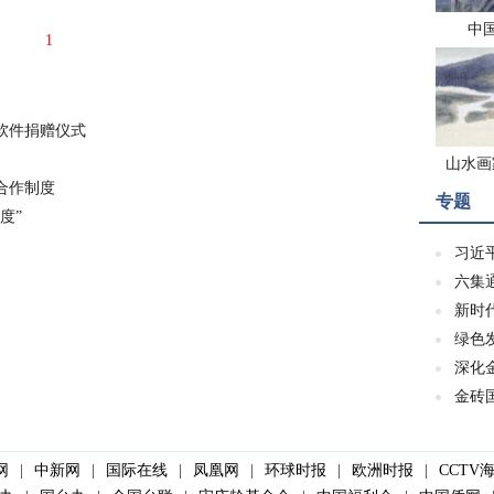
中
1
软件捐赠仪式
山水画
合作制度
专题
度”
习近
六集
新时
绿色
深化
金砖
网
|
中新网
|
国际在线
|
凤凰网
|
环球时报
|
欧洲时报
|
CCTV