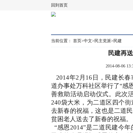
回到首页
当前位置：
首页
>
中文
>
民主党派
>
民建
民建再送
2014-08-06
2014
年
2
月
16
日，民建长春
道办事处万科社区举行了
“
感
善救助活动启动仪式。此次
240
袋大米，为二道区四个街
去新春的祝福，这也是二道民
贫困老人送去了新春的祝福。
“
感恩
2014”
是二道民建今年