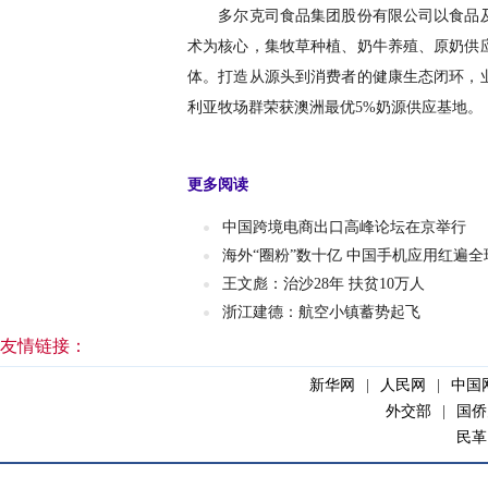
多尔克司食品集团股份有限公司以食品及
术为核心，集牧草种植、奶牛养殖、原奶供
体。打造从源头到消费者的健康生态闭环，
利亚牧场群荣获澳洲最优5%奶源供应基地。
更多阅读
中国跨境电商出口高峰论坛在京举行
海外“圈粉”数十亿 中国手机应用红遍全
王文彪：治沙28年 扶贫10万人
浙江建德：航空小镇蓄势起飞
友情链接：
新华网
|
人民网
|
中国
外交部
|
国侨
民革