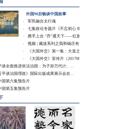
国
外国90后畅谈中国政事
军民融合太行魂
七集政论专题片《不忘初心 继续前进》
携手上合 “乔”通天下——红旗渠精神走进世...
视频 | 藏迷系列之我和锅庄有个约会
《大国外交》第一集：大道之行
《大国外交》宣传片（20170826）
平谈全面推进依法治国：为子孙万代计、...
近平谈治国理政》国际出版成果展示会在...
中国第六集预告片
中国第五集预告片
下