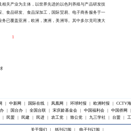
相关产业为主体，以世界先进的以色列养殖与产品研发技
应、食品研发、食品深加工，国际贸易、电子商务服务于一
业务已覆盖亚洲，欧洲，澳洲，美洲等。其中多尔克司澳大
1
球
网
|
中新网
|
国际在线
|
凤凰网
|
环球时报
|
欧洲时报
|
CCTV
办
|
国台办
|
全国台联
|
宋庆龄基金会
|
中国福利会
|
中国侨网
|
民盟
|
民建
|
民进
|
农工党
|
致公党
|
九三学社
|
台盟
|
关于我们
|
纸刊订阅
|
电子刊订阅
|