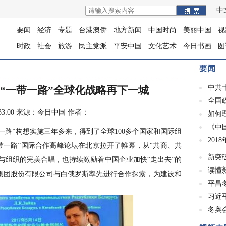
中
要闻
经济
专题
台港澳侨
地方新闻
中国时尚
美丽中国
视
时政
社会
旅游
民主党派
平安中国
文化艺术
今日书画
图
要闻
中共
“一带一路”全球化战略再下一城
全国
 13:33:00 来源：今日中国 作者：
如何
《中
路”构想实施三年多来，得到了全球100多个国家和国际组
201
“一带一路”国际合作高峰论坛在北京拉开了帷幕，从“共商、共
新突
与组织的完美合唱，也持续激励着中国企业加快“走出去”的
读懂
集团股份有限公司与白俄罗斯率先进行合作探索，为建设和
平昌冬
习近
冬奥会