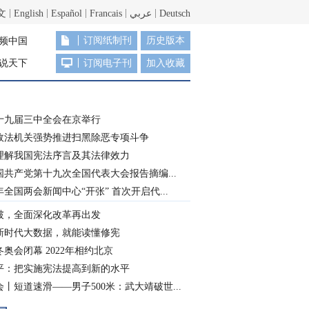
文
English
Español
Francais
عربي
Deutsch
订阅纸制刊
历史版本
频中国
说天下
订阅电子刊
加入收藏
十九届三中全会在京举行
政法机关强势推进扫黑除恶专项斗争
理解我国宪法序言及其法律效力
国共产党第十九次全国代表大会报告摘编...
8年全国两会新闻中心“开张” 首次开启代...
破，全面深化改革再出发
新时代大数据，就能读懂修宪
奥会闭幕 2022年相约北京
平：把实施宪法提高到新的水平
丨短道速滑——男子500米：武大靖破世...