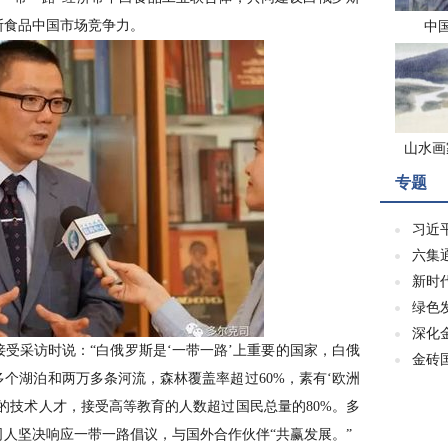
斯食品中国市场竞争力。
中
山水画
专题
习近
六集
新时
绿色
深化
采访时说：“白俄罗斯是‘一带一路’上重要的国家，白俄
金砖
个湖泊和两万多条河流，森林覆盖率超过60%，素有‘欧洲
的技术人才，接受高等教育的人数超过国民总量的80%。多
人坚决响应一带一路倡议，与国外合作伙伴“共赢发展。”