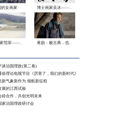
国的女画家
博士画家吴冰——...
家范琛——...
蒋勋：极古典，也...
平谈治国理政(第二卷)
通俗理论电视节目《厉害了，我们的新时代》
代新气象新作为 领航新征程
发展的江西试验
金砖合作，共创光明未来
国家治国理政研讨会