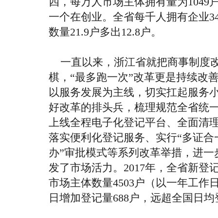
四，每万人市场主体拥有量为
1049
一个在创业。全省每千人拥有企业
3
数量
21.9
户多出
12.8
户。
一直以来，浙江省就把商事制度
棋，“最多跑一次”改革更是持续改
以服务发展为主线，切实扛起服务
好改革的排头兵，梳理规范全省统
上线全程电子化登记平台、全面清
落实便利化登记服务、实行“多证合
办”审批模式等系列改革举措，进一
发了市场活力。
2017
年，全省新登
市场主体数量
4503
户（以一年工作
日增加登记量
688
户，远超全国日均