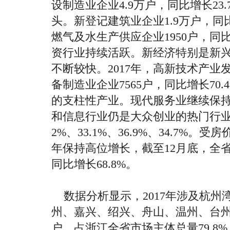
设制造业企业
4.9
万户，同比增长
23
头。新登记建筑业企业
1.9
万户，同
燃气及水生产供应企业
1950
户，同
资行业持续活跃。新经济特别是新
不断较快。
2017
年，高新技术产业
备制造业企业
7565
户，同比增长
70.
的支柱性产业。现代服务业继续保
和信息行业仍是大众创业的热门行
2%
、
33.1%
、
36.9%
、
34.7%
。受房
年保持高位增长，截至
12
月底，全
同比增长
68.8%
。
数据分析显示，
2017
年涉及杭州
州、嘉兴、绍兴、舟山、温州、台
户，占浙江全省市场主体总量
79.8%