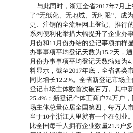
与此同时，浙江全省
2017
年
7
月上
了“无纸化、无地域、无时限”、成
更、注销的全流程网上登记。推行
系列便利化举措大幅提升了企业办
月份和
11
月份办结的登记事项抽样
办事事项平均登记天数为
15.2
天，通
月份办事事项平均登记天数缩短为
4
料显示，截至
2017
年底，全省各类
同比增长
12.2%
。全省新登记市场主
登记市场主体数首次破百万。其中
25.4%
；新登记个体工商户
74
万户，
场主体总量位居全国第四，每万人
当于
10
个浙江人里就有一个在创业
比全国每千人拥有企业数量
21.9
户多