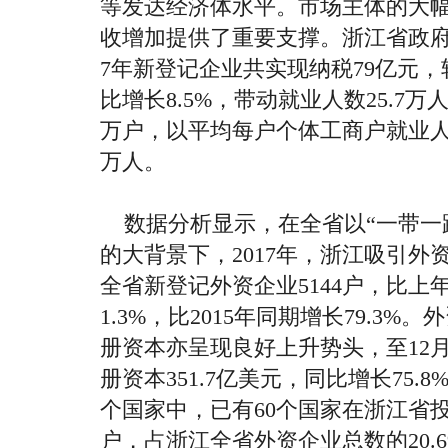
等发达经济体水平。市场主体的大
收增加提供了重要支撑。浙江省政
7
年新登记企业共实现纳税
79
亿元，
比增长
8.5%
，带动就业人数
25.7
万
万户，以平均每户个体工商户就业
万人。
数据分析显示，在全省以“一带一
的大背景下，
2017
年，浙江吸引外
全省新登记外资企业
5144
户，比上
1.3%
，比
2015
年同期增长
79.3%
。外
册资本亦呈现良好上升势头，至
12
册资本
351.7
亿美元，同比增长
75.8
个国家中，已有
60
个国家在浙江省
户，占浙江全省外资企业总数的
20.