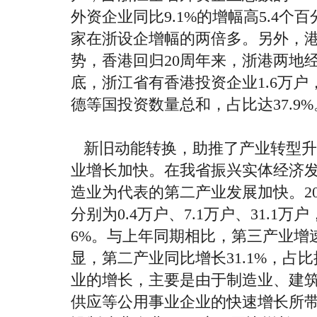
外资企业同比
9.1%
的增幅高
5.4
个百
家在浙设企增幅的两倍多。另外，
势，香港回归
20
周年来，浙港两地
底，浙江省有香港投资企业
1.6
万户
德等国投资数量总和，占比达
37.9%
新旧动能转换，助推了产业转型升
业增长加快。在我省振兴实体经济
造业为代表的第二产业发展加快。
2
分别为
0.4
万户、
7.1
万户、
31.1
万户
6%
。与上年同期相比，第三产业增
显，第二产业同比增长
31.1%
，占比
业的增长，主要是由于制造业、建
供应等公用事业企业的快速增长所