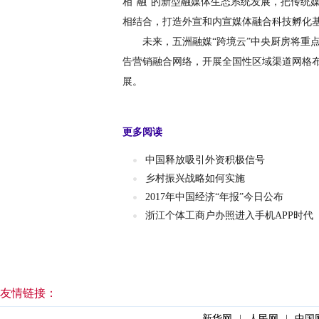
相“融”的新型融媒体生态系统发展，把传统
相结合，打造外宣和内宣媒体融合科技孵化
未来，五洲融媒“跨境云”中央厨房将重点
告营销融合网络，开展全国性区域渠道网格布
展。
更多阅读
中国释放吸引外资积极信号
乡村振兴战略如何实施
2017年中国经济“年报”今日公布
浙江个体工商户办照进入手机APP时代
友情链接：
新华网
|
人民网
|
中国