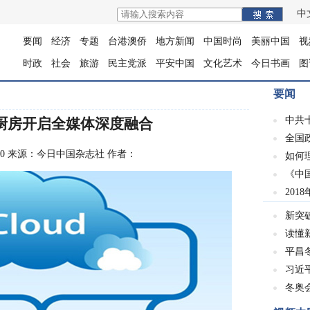
中
要闻
经济
专题
台港澳侨
地方新闻
中国时尚
美丽中国
视
时政
社会
旅游
民主党派
平安中国
文化艺术
今日书画
图
要闻
中共
央厨房开启全媒体深度融合
全国
3:28:00 来源：今日中国杂志社 作者：
如何
《中
201
新突
读懂
平昌冬
习近
冬奥会