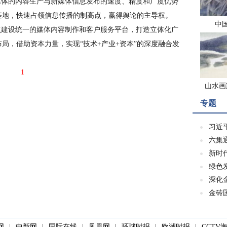
媒体的内容生产与新媒体信息发布的速度、精度和广度优势
基地，快速占领信息传播的制高点，赢得舆论的主导权。
中
建设统一的媒体内容制作和客户服务平台，打造立体化广
局，借助资本力量，实现“技术+产业+资本”的深度融合发
1
山水画
专题
习近
六集
新时
绿色
深化
金砖
网
|
中新网
|
国际在线
|
凤凰网
|
环球时报
|
欧洲时报
|
CCTV