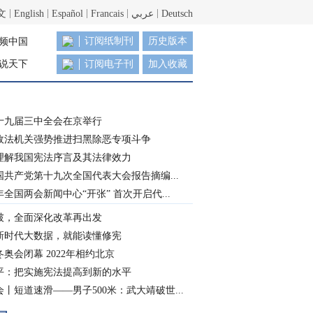
文
English
Español
Francais
عربي
Deutsch
订阅纸制刊
历史版本
频中国
说天下
订阅电子刊
加入收藏
十九届三中全会在京举行
政法机关强势推进扫黑除恶专项斗争
理解我国宪法序言及其法律效力
国共产党第十九次全国代表大会报告摘编...
8年全国两会新闻中心“开张” 首次开启代...
破，全面深化改革再出发
新时代大数据，就能读懂修宪
奥会闭幕 2022年相约北京
平：把实施宪法提高到新的水平
丨短道速滑——男子500米：武大靖破世...