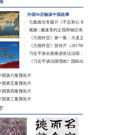
国
外国90后畅谈中国政事
七集政论专题片《不忘初心 继续前进》
视频 | 藏迷系列之我和锅庄有个约会
《大国外交》第一集：大道之行
《大国外交》宣传片（20170826）
习近平谈全面推进依法治国：为子孙万代计、...
《习近平谈治国理政》国际出版成果展示会在...
中国第六集预告片
中国第五集预告片
中国第四集预告片
中国第三集预告片
下