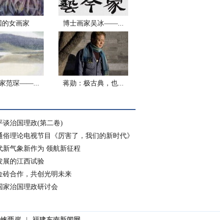
国的女画家
博士画家吴冰——...
家范琛——...
蒋勋：极古典，也...
平谈治国理政(第二卷)
通俗理论电视节目《厉害了，我们的新时代》
代新气象新作为 领航新征程
发展的江西试验
金砖合作，共创光明未来
国家治国理政研讨会
海峡两岸
|
福建东南新闻网