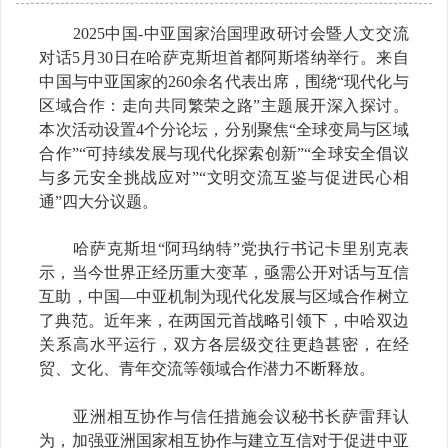
2025
中国
-
中亚国家治国理政研讨会暨人文交流
对话
5
月
30
日在哈萨克斯坦首都阿斯塔纳举行。来自
中国与中亚国家的
260
余名代表出席，围绕“现代化与
区域合作：走向共同繁荣之路”主题展开深入探讨。
本次活动设置
4
个分论坛，分别聚焦“全球变局与区域
合作”“可持续发展与现代化探索创新”“全球安全倡议
与多元安全挑战应对”“文明交流互鉴与促进民心相
通”四大分议题。
哈萨克斯坦“阿玛纳特”党执行书记卡里别克表
示，当今世界正经历重大变革，亟需公开对话与互信
互助，中国—中亚机制为现代化发展与区域合作树立
了典范。近年来，在两国元首战略引领下，中哈双边
关系高水平运行，双方各层级交往更趋甚密，在经
贸、文化、青年交流等领域合作潜力不断释放。
亚洲相互协作与信任措施会议秘书长萨雷拜认
为，加强亚洲国家相互协作与建立互信对于促进中亚