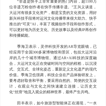
“
非遗是快手上非常重要的热门内容，超
1100万
位非遗万粉创作者在快手传播非遗。”王兴义谈道，
大运河有很多文化资产，都是宝贵的文化资源，用好
新兴科技手段将对运河文化传播带来很大助力。快手
推出的“可灵”AI，丰富了视频创作手段和创作形式，
可以更好地为历史文化
、
历史故事以及经典
IP再创作
和
传播赋能。
季海卫表示，灵伴科技开发的
AR导览眼镜，已
经应用于全国300多家博物馆和景区，包括大运河沿
岸的几十个城市博物馆。通过AR+AI科技的深度融
合，大运河文化正在突破时间与空间的桎梏，以沉浸
式、交互式、全球化姿态，重新定义文化遗产的现代
价值。季海卫也强调，科技企业在产品体验研发上，
要考虑好取舍和平衡，要采用自然的、简便的交互设
计，在观众与文化之间快速建立连接，让历史文
化“丝滑”地流入观众的精神世界，最终产生共鸣。
田丰表示，如今旅游型智能体正在涌现，
“一水