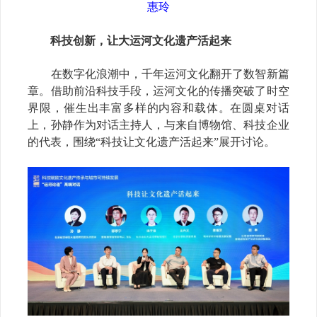
惠玲
科技创新，让大运河文化遗产活起来
在
数字化
浪潮中，千年运河文化
翻开了数智新篇
章。
借助前沿科技手段，运河文化的传播突破了时空
界限，催生出丰富多样的内容
和载体
。在圆桌对话
上，
孙静
作为对话主持人，与
来自博物馆、科技企业
的代表，围绕
“科技让
文化遗产活起来
”展开讨论
。