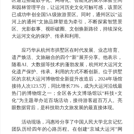
区通过搭建数字化、网络化、智能化的展示体验空间
和园林管理平台，让运河历史文化可触可感，该景区
已成功申创全国5A级旅游景区。同时，通州区以“运
河上的通州”文旅品牌塑造为牵引，不断探索智慧景
区、光影叙事、视听破圈、文创焕新路径，持续深化
大运河文化的保护、传承和利用。
应巧华
从杭州市
拱墅
区在
时代发展、业态培育、
遗产焕活、文旅融合
的四个
“新”展开分享。他表示，
随着
AI、大数据等技术的蓬勃发展，
杭州对
大运河文
化遗产保护、传承、利用的方式不断创新。
位于拱墅
区的
京杭大运河博物馆全新提升改造后，
2024年场馆
接待人次123.5万，同比增长73%，成为大运河沿线最
热门的博物馆之一
；
全区各大文博场馆以
“科技+文
化”为主题举办近百场活动，接待游客超百万人。亮
眼数据背后，是科技助力文旅发展的最直接体现。
活动现场，
冯惠玲分享了中国人民大学北京记忆
团队历经四年的心路历程。在创建
“京城大运河”网