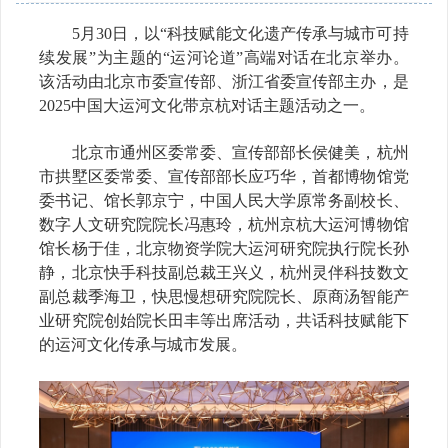
5月30日，以“科技赋能文化遗产传承与城市可持
续发展”为主题
的
“运河论道”高端对话在
北
京举办
。
该
活动由北京市委宣传部、浙江省委宣传部主办
，
是
2025中国大运河文化带京杭对话主题活动之
一
。
北京市通州区委常委、宣传部部长侯健美，杭州
市拱墅区委常委、宣传部部长应巧华，首都博物馆党
委书记、馆长郭京宁，
中国人民大学原常务副校长、
数字人文研究院院长
冯惠玲，杭州京杭大运河博物馆
馆长杨于佳，北京物资学院大运河研究院执行院长孙
静，北京快手科技副总裁王兴义，杭州灵伴科技数文
副总裁季海卫，快思慢想研究院院长、原商汤智能产
业研究院创始院长田丰等
出席活动，共话
科技赋能下
的运河文化传承与城市发展。