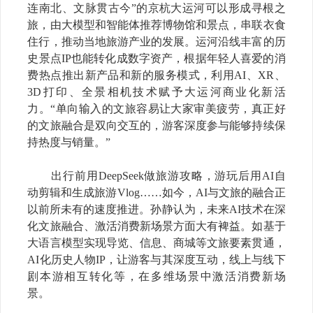
连南北、文脉贯古今”的京杭大运河可以形成寻根之
旅，由大模型和智能体推荐博物馆和景点，串联衣食
住行，推动当地旅游产业的发展。运河沿线丰富的历
史景点IP也能转化成数字资产，根据年轻人喜爱的消
费热点推出新产品和新的服务模式，
利用
AI、XR、
3D打印、全景相机技术赋予大运河商业化新活
力。“单向输入的文旅容易让大家审美疲劳，真正好
的文旅融合是双向交互的，游客深度参与能够持续保
持热度与销量。”
出行前用
DeepSeek做旅游攻略，游玩后用AI自
动剪辑和
生成
旅游
Vlog……如今，AI与文旅的融合正
以前所未有的速度推进。孙静认为，未来AI技术在深
化文旅融合、激活消费新场景方面大有裨益。如基于
大语言模型实现导览、信息、商城等文旅要素贯通，
AI化历史人物IP，让游客与其深度互动，线上与线下
剧本游相互转化等，在多维场景中激活消费新场
景。