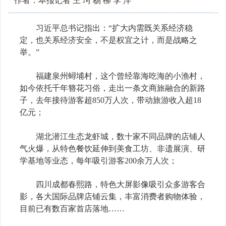
作者：本报记者 王 珂 杨 柳 李 洋
习近平总书记指出：“扩大内需既关系经济稳
定，也关系经济安全，不是权宜之计，而是战略之
举。”
福建泉州蟳埔村，这个曾经靠海吃海的小渔村，
如今依托千年簪花习俗，走出一条文商旅融合的新路
子，去年接待游客超850万人次，带动旅游收入超18
亿元；
湖北潜江生态龙虾城，数十家不同品牌的店铺人
气火爆，从特色餐饮延伸到美食工坊、非遗展演、研
学基地等业态，每年吸引游客200余万人次；
四川成都春熙路，特色大屏影像吸引众多游客合
影，各大国际品牌店铺云集，丰富消费者购物体验，
目前已有数百家首店落地……