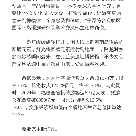
创店内，产品琳琅满目。“不仅要深入学术研究，更
要让‘小众文化’走入大众，打造文旅IP，让游客更愿
意来到博物馆，亲身感受和体验。”平潭综合实验区
国际南岛语族研究院学术交流部主任林颖说。
一盏灯缓缓旋转打开，侧边纸上刻着南岛语族的
图腾元素，灯光将图腾元素投射到地面上，跨越时空
的奇妙感瞬间袭来。在壳丘头遗址博物馆，不少文创
产品均从馆中展品演化而来，受到游客欢迎。
数据显示，2024年平潭游客总人数超1070万，增
长5.1%；旅游收入120.28亿元，增长13.6%。与此同
时，2024年，福建全省接待游客达6.5亿人次，旅游
总花费突破8350亿元，同比分别增长13.5%、
19.6%，文旅经济增加值占全省地区生产总值比重达
10.5%。
新业态不断涌现。