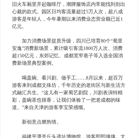
旧火车厢里开起咖啡厅，潮牌服饰店内常能找到别出
心裁的款式。园区日均客流量超过5万人次，超八成
游客是年轻人，今年暑期以来消费业态营业额已近1
亿元。
加力消费场景提质升级，四川已培育80个“蜀里
安逸”消费新场景，累计吸引客流1800万人次、消费
超150亿元，东郊记忆、成都宽窄巷子等入选全国消
费新场景典型案例。
喝盖碗、看川剧、做手工……8月以来，超百万
游客来到成都文殊坊，千年历史的老街区与新生活方
式融汇共生。“这儿有一家蜀艺剧院，川剧表演特精
彩，盖碗茶也很香，让我们体验了一把老成都的味
道。”来自天津的游客李宝荣感慨。
新创意点燃热情。
福建平潭壳丘头遗址博物馆，游客熙熙攘攘。文