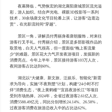
夜幕降临，气势恢宏的湖北襄阳唐城景区流光溢
彩，游人如织。结合声光电、裸眼3D投影等一系列
技术，30余场唐文化节目轮番上演，让游客“边逛边
赏”，在光影流转间“穿越”。
景区一角，讲解员付秀丽身着唐朝服饰，对来往
游客行叉手礼。付秀丽介绍，景区是多部影视作品的
取景地，白天人气很高，但一度面临“晚上客流量
少”的难题。景区花大力气开发夜游项目，发掘新的
消费亮点。今年上半年，景区接待游客103万人次，
夜间游客占比达到60%。
湖北以“大健康、新文旅、泛娱乐、智能化”新需
求为导向，实施“不夜荆楚”计划，构建“24小时不打
烊”消费生态，“夜上黄鹤楼”“宜昌夜游长江”等项目
受到市场热捧。2024年，全省过夜游客2.61亿人次、
消费5588.49亿元，同比分别增长24.14%、26.58%，
过夜游客消费在旅游总收入中的占比达62%。