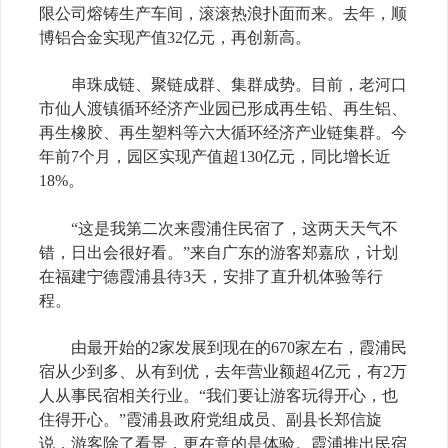
限公司熔铸生产车间，滚滚热浪扑面而来。去年，顺
博铝合金实现产值32亿元，再创新高。
串珠成链、聚链成群、集群成势。目前，老河口
市仙人渡镇循环经济产业园已形成再生铅、再生铝、
再生橡胶、再生塑料等六大循环经济产业链集群。今
年前7个月，园区实现产值超130亿元，同比增长近
18%。
“这是我第二次来霞浦住民宿了，这两天天气不
错，日出会很好看。”来自广东的游客郑嘉欣，计划
在福建宁德霞浦县待3天，安排了直升机体验等行
程。
由最开始的2家发展到现在的670家左右，霞浦民
宿从少到多、从有到优，去年营业额超4亿元，有2万
人从事民宿相关行业。“我们要让游客玩得开心，也
住得开心。”霞浦县政府党组成员、副县长郑信旋
说，游客除了看景，更在意的是体验。霞浦推出民宿