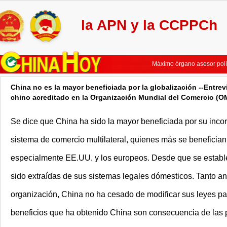
la APN y la CCPPCh
No es fácil materializar c
Máximo legislador chino el
Máximo órgano asesor polí
Máximo órgamo asesor polí
Líderes chinos se integran
China no es la mayor beneficiada por la globalización --Entr
China pondrá mayor énfasis
chino acreditado en la Organización Mundial del Comercio (O
No es fácil materializar c
Máximo legislador chino el
Se dice que China ha sido la mayor beneficiada por su inco
Máximo órgano asesor polí
Máximo órgamo asesor polí
sistema de comercio multilateral, quienes más se benefician
Líderes chinos se integran
China pondrá mayor énfasis
especialmente EE.UU. y los europeos. Desde que se estab
sido extraídas de sus sistemas legales dómesticos. Tanto a
organización, China no ha cesado de modificar sus leyes pa
beneficios que ha obtenido China son consecuencia de las po