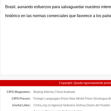
Brasil, aunando esfuerzos para salvaguardar nuestros inter
histórico en las normas comerciales que favorece a los paíse
Copyright: Queda rigurosamente prohibi
servicios de China H
CIPG Magazines:
Beijing Informa
China Ilustrada
CIPG Preses:
Foreign Languages Press New World Press Sinolingua Bei
Useful Links:
China.org.cn
Agencia Noticiera Xinhua
Diario del Pueblo