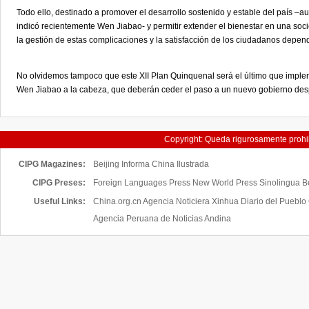
Todo ello, destinado a promover el desarrollo sostenido y estable del país 
indicó recientemente Wen Jiabao- y permitir extender el bienestar en una s
la gestión de estas complicaciones y la satisfacción de los ciudadanos depend
No olvidemos tampoco que este XII Plan Quinquenal será el último que impleme
Wen Jiabao a la cabeza, que deberán ceder el paso a un nuevo gobierno de
Copyright: Queda rigurosamente prohibi
servicios de China H
CIPG Magazines:
Beijing Informa
China Ilustrada
CIPG Preses:
Foreign Languages Press New World Press Sinolingua Bei
Useful Links:
China.org.cn
Agencia Noticiera Xinhua
Diario del Pueblo
Agencia Peruana de Noticias Andina