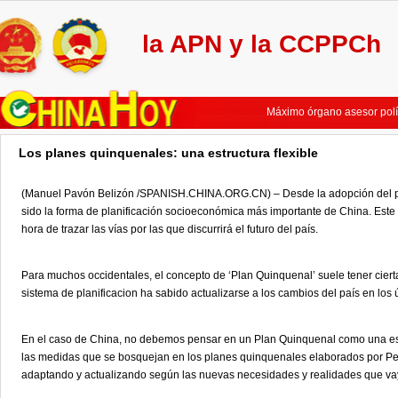
la APN y la CCPPCh
No es fácil materializar c
Máximo legislador chino el
Máximo órgano asesor polí
Máximo órgamo asesor polí
Líderes chinos se integran
Los planes quinquenales: una estructura flexible
China pondrá mayor énfasis
No es fácil materializar c
(Manuel Pavón Belizón /SPANISH.CHINA.ORG.CN) – Desde la adopción del pr
Máximo legislador chino el
sido la forma de planificación socioeconómica más importante de China. Este t
Máximo órgano asesor polí
hora de trazar las vías por las que discurrirá el futuro del país.
Máximo órgamo asesor polí
Líderes chinos se integran
China pondrá mayor énfasis
Para muchos occidentales, el concepto de ‘Plan Quinquenal’ suele tener ciert
sistema de planificacion ha sabido actualizarse a los cambios del país en los 
En el caso de China, no debemos pensar en un Plan Quinquenal como una estru
las medidas que se bosquejan en los planes quinquenales elaborados por Pekí
adaptando y actualizando según las nuevas necesidades y realidades que vay