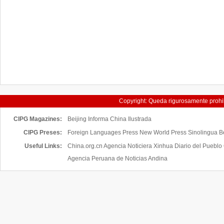
Copyright: Queda rigurosamente prohibi
servicios de China H
CIPG Magazines:
Beijing Informa
China Ilustrada
CIPG Preses:
Foreign Languages Press New World Press Sinolingua Bei
Useful Links:
China.org.cn
Agencia Noticiera Xinhua
Diario del Pueblo
Agencia Peruana de Noticias Andina