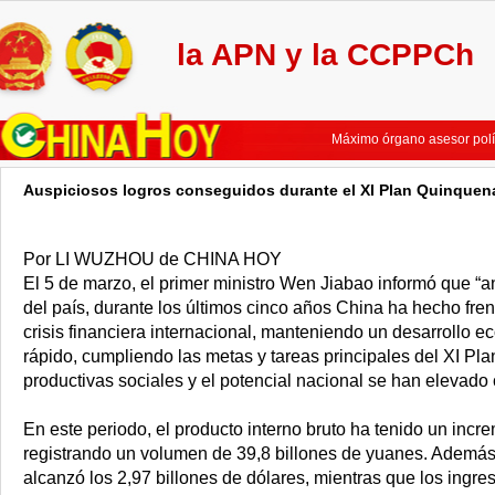
la APN y la CCPPCh
No es fácil materializar c
Máximo legislador chino el
Máximo órgano asesor polí
Máximo órgamo asesor polí
Líderes chinos se integran
Auspiciosos logros conseguidos durante el XI Plan Quinquena
China pondrá mayor énfasis
No es fácil materializar c
Máximo legislador chino el
Por LI WUZHOU de CHINA HOY
Máximo órgano asesor polí
El 5 de marzo, el primer ministro Wen Jiabao informó que “an
Máximo órgamo asesor polí
del país, durante los últimos cinco años China ha hecho frent
Líderes chinos se integran
crisis financiera internacional, manteniendo un desarrollo 
China pondrá mayor énfasis
rápido, cumpliendo las metas y tareas principales del XI Pl
productivas sociales y el potencial nacional se han elevado
En este periodo, el producto interno bruto ha tenido un inc
registrando un volumen de 39,8 billones de yuanes. Además,
alcanzó los 2,97 billones de dólares, mientras que los ingre