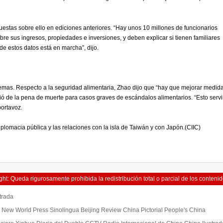
estas sobre ello en ediciones anteriores. “Hay unos 10 millones de funcionarios
bre sus ingresos, propiedades e inversiones, y deben explicar si tienen familiares
 de estos datos está en marcha”, dijo.
mas. Respecto a la seguridad alimentaria, Zhao dijo que “hay que mejorar medid
ció de la pena de muerte para casos graves de escándalos alimentarios. “Esto servi
portavoz.
lomacia pública y las relaciones con la isla de Taiwán y con Japón.(CIIC)
ht: Queda rigurosamente prohibida la redistribución total o parcial de los contenid
servicios de China Hoy sin el consentimiento expreso suyo.
trada
New World Press Sinolingua Beijing Review China Pictorial People's China