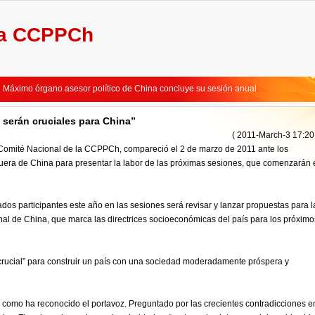
la CCPPCh
No es fácil materializar crecimiento de 7% durante 2011-2015, dice premier chino
Máximo legislador chino elogia a periodistas por cubrir adecuadamente "dos ses
Máximo órgano asesor político de China concluye su sesión anual
Máximo órgamo asesor político de China concluirá sesión anual
Líderes chinos se integran a deliberaciones de legisladores
serán cruciales para China”
China pondrá mayor énfasis en el cumplimiento de la ley
( 2011-March-3 17:20
No es fácil materializar crecimiento de 7% durante 2011-2015, dice premier chino
I Comité Nacional de la CCPPCh, compareció el 2 de marzo de 2011 ante los
Máximo legislador chino elogia a periodistas por cubrir adecuadamente "dos ses
uera de China para presentar la labor de las próximas sesiones, que comenzarán 
Máximo órgano asesor político de China concluye su sesión anual
Máximo órgamo asesor político de China concluirá sesión anual
Líderes chinos se integran a deliberaciones de legisladores
ados participantes este año en las sesiones será revisar y lanzar propuestas para l
China pondrá mayor énfasis en el cumplimiento de la ley
al de China, que marca las directrices socioeconómicas del país para los próximo
“crucial” para construir un país con una sociedad moderadamente próspera y
como ha reconocido el portavoz. Preguntado por las crecientes contradicciones e