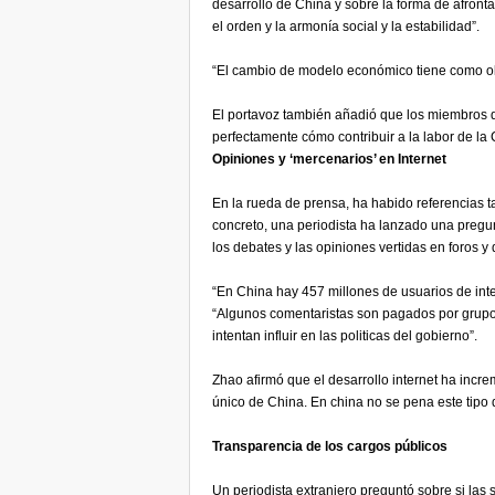
desarrollo de China y sobre la forma de afronta
el orden y la armonía social y la estabilidad”.
“El cambio de modelo económico tiene como obje
El portavoz también añadió que los miembros 
perfectamente cómo contribuir a la labor de l
Opiniones y ‘mercenarios’ en Internet
En la rueda de prensa, ha habido referencias ta
concreto, una periodista ha lanzado una pregu
los debates y las opiniones vertidas en foros 
“En China hay 457 millones de usuarios de inte
“Algunos comentaristas son pagados por grupo
intentan influir en las politicas del gobierno”.
Zhao afirmó que el desarrollo internet ha incr
único de China. En china no se pena este tipo
Transparencia de los cargos públicos
Un periodista extranjero preguntó sobre si la