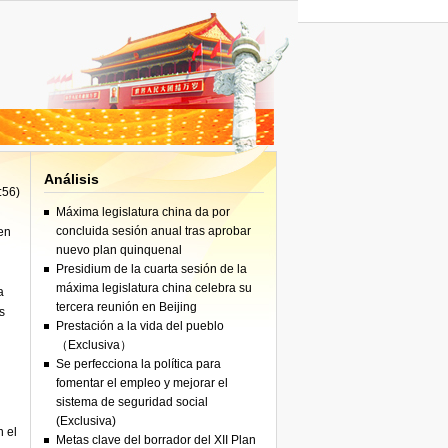
iones"
Análisis
:56)
Máxima legislatura china da por
iones"
concluida sesión anual tras aprobar
en
nuevo plan quinquenal
Presidium de la cuarta sesión de la
máxima legislatura china celebra su
a
tercera reunión en Beijing
s
Prestación a la vida del pueblo
（Exclusiva）
Se perfecciona la política para
fomentar el empleo y mejorar el
sistema de seguridad social
(Exclusiva)
n el
Metas clave del borrador del XII Plan