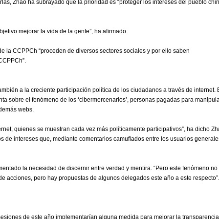
rlas, Zhao ha subrayado que la prioridad es “proteger los intereses del pueblo chi
tivo mejorar la vida de la gente”, ha afirmado.
de la CCPPCh “proceden de diversos sectores sociales y por ello saben
a CCPPCh”.
mbién a la creciente participación política de los ciudadanos a través de internet.
nta sobre el fenómeno de los ‘cibermercenarios’, personas pagadas para manipul
y demás webs.
rnet, quienes se muestran cada vez más políticamente participativos”, ha dicho Zh
s de intereses que, mediante comentarios camuflados entre los usuarios generale
ementado la necesidad de discernir entre verdad y mentira. “Pero este fenómeno no
 de acciones, pero hay propuestas de algunos delegados este año a este respecto”
s sesiones de este año implementarían alguna medida para mejorar la transparencia