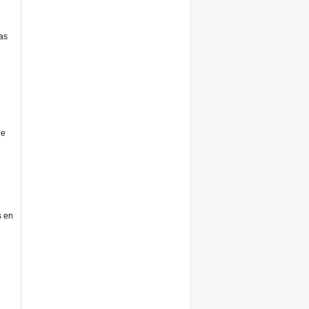
as
de
s en