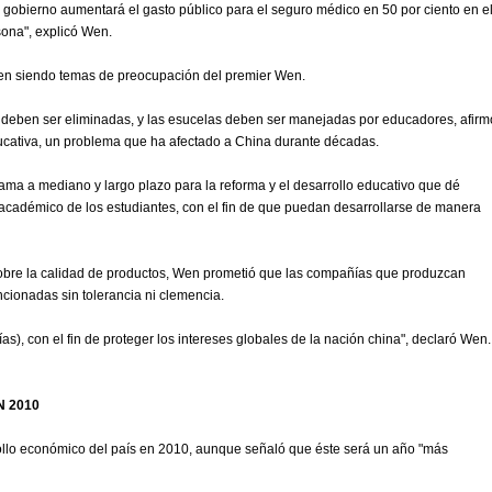
l gobierno aumentará el gasto público para el seguro médico en 50 por ciento en e
ona", explicó Wen.
uen siendo temas de preocupación del premier Wen.
s deben ser eliminadas, y las esucelas deben ser manejadas por educadores, afirm
ucativa, un problema que ha afectado a China durante décadas.
a a mediano y largo plazo para la reforma y el desarrollo educativo que dé
o académico de los estudiantes, con el fin de que puedan desarrollarse de manera
sobre la calidad de productos, Wen prometió que las compañías que produzcan
ncionadas sin tolerancia ni clemencia.
), con el fin de proteger los intereses globales de la nación china", declaró Wen.
N 2010
ollo económico del país en 2010, aunque señaló que éste será un año "más