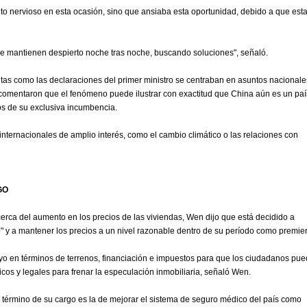
ento nervioso en esta ocasión, sino que ansiaba esta oportunidad, debido a que est
e mantienen despierto noche tras noche, buscando soluciones", señaló.
autas como las declaraciones del primer ministro se centraban en asuntos nacionale
s comentaron que el fenómeno puede ilustrar con exactitud que China aún es un paí
s de su exclusiva incumbencia.
ernacionales de amplio interés, como el cambio climático o las relaciones con
GO
cerca del aumento en los precios de las viviendas, Wen dijo que está decidido a
" y a mantener los precios a un nivel razonable dentro de su período como premier
o en términos de terrenos, financiación e impuestos para que los ciudadanos pu
cos y legales para frenar la especulación inmobiliaria, señaló Wen.
l término de su cargo es la de mejorar el sistema de seguro médico del país como