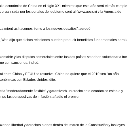
rollo económico de China en el siglo XXI, mientras que este año será el más comple
organizada por los portales del gobierno central (www.gov.cn) y la Agencia de
a mientras hacemos frente a los nuevos desafíos", agregó.
 Wen dijo que dichas relaciones pueden producir beneficios fundamentales para l
stentable y las disputas comerciales entre los dos países se deben solucionar a tra
no con sanciones, indicó.
al entre China y EEUU se resuelva. China no quiere que el 2010 sea "un año
 económicas con Estados Unidos, dijo.
aria "moderadamente flexible" y garantizará un crecimiento económico estable y
po las perspectivas de inflación, añadió el premier.
ar de libertad y derechos plenos dentro del marco de la Constitución y las leyes