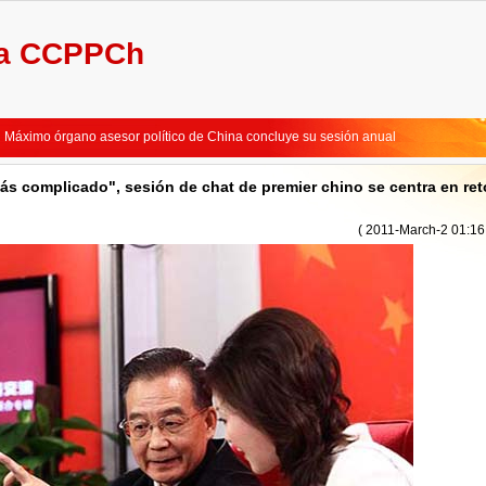
la CCPPCh
No es fácil materializar crecimiento de 7% durante 2011-2015, dice premier chino
Máximo legislador chino elogia a periodistas por cubrir adecuadamente "dos ses
Máximo órgano asesor político de China concluye su sesión anual
Máximo órgamo asesor político de China concluirá sesión anual
Líderes chinos se integran a deliberaciones de legisladores
s complicado", sesión de chat de premier chino se centra en ret
China pondrá mayor énfasis en el cumplimiento de la ley
No es fácil materializar crecimiento de 7% durante 2011-2015, dice premier chino
( 2011-March-2 01:16
Máximo legislador chino elogia a periodistas por cubrir adecuadamente "dos ses
Máximo órgano asesor político de China concluye su sesión anual
Máximo órgamo asesor político de China concluirá sesión anual
Líderes chinos se integran a deliberaciones de legisladores
China pondrá mayor énfasis en el cumplimiento de la ley