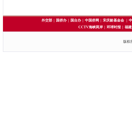
外交部
|
国侨办
|
国台办
|
中国侨网
|
宋庆龄基金会
|
CCTV海峡两岸
|
环球时报
|
福建
版权