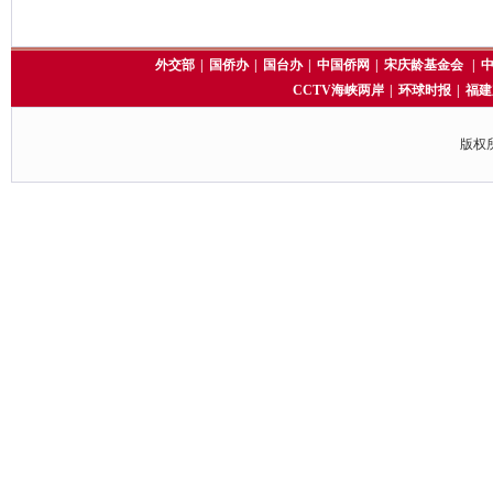
外交部
|
国侨办
|
国台办
|
中国侨网
|
宋庆龄基金会
|
CCTV海峡两岸
|
环球时报
|
福建
版权