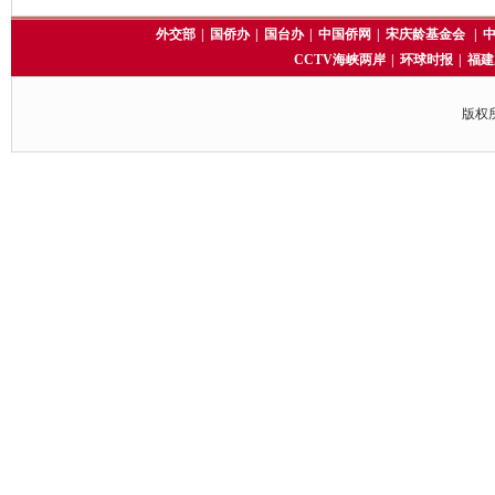
外交部
|
国侨办
|
国台办
|
中国侨网
|
宋庆龄基金会
|
CCTV海峡两岸
|
环球时报
|
福建
版权