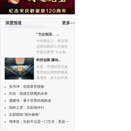
深度报道
更多>>
“大众创业、 ...
今年两会上，李克强
总理在政府工作报告
中指出要把“大众创
业、万众创新”打造成
科技创新 撬动...
推动中国经济继续前
当前，中国经济从改
行的“双引擎”之一。
革开放以来的持续高
为何要把“大众创业、
速增长，步入以中高
万众创新”提升到如此
速增长的新常态，这
高的高度来阐释?“大
朱培坤：创造新型植物
不仅意味着经济增速
众创业、万众创新”如
刘东：能源互联网的未来
的放缓，更意味着经
何驱动中国经济向前
济增长动力的转换和
潘建伟：量子世界的领跑者
发展呢?
经济发展方式的转
国粹之美：京剧海外行
变。依靠科技创新驱
京剧唱响“海外春晚”
动，实现经济发展方
谭孝曾：京剧不仅是一门艺术，更是一
式转变，既是大势所
趋，也是形势所迫。
种文化