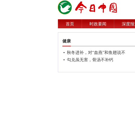
首页
时政要闻
深度报
健康
秋冬进补，对“血燕”和鱼翅说不
勾兑虽无害，骨汤不补钙