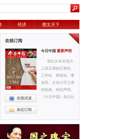
游
经济
图文天下
在线订阅
今日中国
重要声明
我社从未在地方
上设立诸如记者站、
工作站、联络站、事
业部、文化公司之类
的机构，特此声明。
《今日中国》杂志社
在线试读
杂志订阅