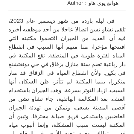
هوانغ يوي هاو：Author
في ليلة باردة من شهر ديسمبر عام 2023،
تلقى تشاو تشن اتصالا عاجلا من أحد موظفيه أخبره
فيه أن العديد من الجيران اقتحموا مكتبته التي
افتتحها مؤخرا، ظنا منهم أنها السبب في انقطاع
المياه لفترة طويلة في المنطقة.
تقع المكتبة في
دار رباعية تضم ستة منازل بزقاق في حي دونغتشنغ
في بكين. ولأن انقطاع المياه في الزقاق قد صار
متكررا، بينما المكتبة لم تتأثر، ظن السكان أنها
السبب. ازداد التوتر بسرعة، وهدد الجيران باستخدام
العنف.
بعد المكالمة الهاتفية، جاء تشاو تشن من
أقصى المدينة يسعى
، وتمكن من تهدئة الجيران
الغاضبين واستدعى فريق صيانة محترفا. وتبين أن
المكتبة ليست سبب المشكلة، وإنما أنبوب مياه
قديم متهالك مدفون تحت الأرض في الزقاق. لم