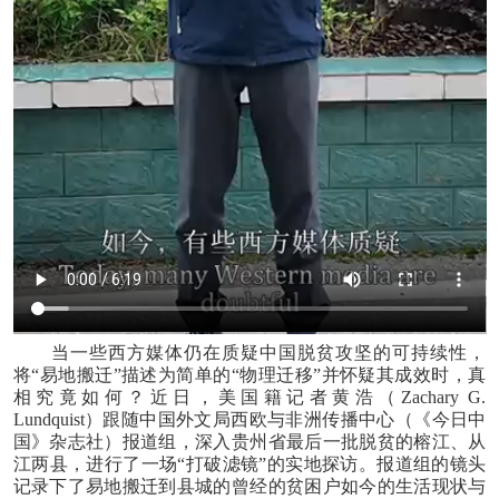
当一些西方媒体仍在质疑中国脱贫攻坚的可持续性，
将“易地搬迁”描述为简单的“物理迁移”并怀疑其成效时，真
相究竟如何？近日，美国籍记者黄浩（Zachary G.
Lundquist）跟随中国外文局西欧与非洲传播中心（《今日中
国》杂志社）报道组，深入贵州省最后一批脱贫的榕江、从
江两县，进行了一场“打破滤镜”的实地探访。报道组的镜头
记录下了易地搬迁到县城的曾经的贫困户如今的生活现状与