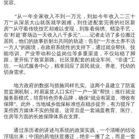
笑容。
“从一年全家收入不到一万元，到如今年收入二三十
万”“从深居大山就医就学困难，到住进配套完善的社区新
房”“从守着传统技艺却难以变现，到靠着侗绣、蜡染手艺，
在‘村超’赛场边一天收入八千多元”……记者走访了多位搬迁
居民，他们的故事折射出共同的轨迹：告别“一方水土养不活
一方人”的困境，在政府系统性的支持下，通过就业帮扶、技
能培训、产业带动和公益岗位等多重渠道，不仅站稳了脚
跟，更开拓了致富新路。社区里配套的就业车间、“非遗”工
坊、一站式服务中心，精准回应了居民就业、养老、托幼的
切身需求。
地方政府的数据与措施同样扎实。这两个县建立了防返
贫监测机制，对易返贫人口实行“一户一策”帮扶；推行就业
服务新模式，培育特色劳务品牌，确保“就业有渠道、增收有
保障”。此外，当地城乡低保标准也在稳步提升，有力驳斥了
某些西方媒体不实的报道。这背后是一套涵盖教育、医疗、
住房等方面的长效保障体系在支撑。
通过亲历者的讲述与系统的政策实践，一个清晰的结论
浮现出来：中国的易地扶贫搬迁，绝非一搬了之，而是一套