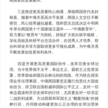
两国各自发展振兴。
三是推进更高质量民心相通，厚植两国世代友好
根基。随着中俄关系高水平发展，两国人文交往不断
密切，民心纽带越拉越紧。我和普京总统决定今明两
年举办两国第十个国家级主题年——“中俄教育年”。
双方要以“教育年”为契机，持续扩大双向留学规模，
深化高校及科研平台交流合作，在优秀人才培养、联
合科研攻关等方面取得更多可视化成果，为中俄关系
不断发展创造更有利条件。
四是开展更高质量国际协作，改革完善全球治
理。当今世界很不太平，单边主义、霸权主义危害深
重，世界面临倒退回丛林法则的危险。作为联合国安
理会常任理事国，中俄两国要坚定履行负责任大国使
命担当，捍卫联合国权威和国际公平正义，反对一切
单边霸凌和开历史倒车的行径，尤其要反对一切否定
二战胜利成果、为法西斯和军国主义“翻案招魂”的挑
衅行径，共同推动构建更加公正合理的全球治理体