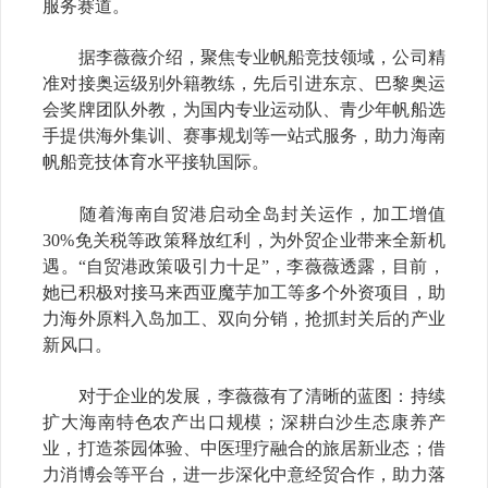
服务赛道。
据李薇薇介绍，聚焦专业帆船竞技领域，公司精
准对接奥运级别外籍教练，先后引进东京、巴黎奥运
会奖牌团队外教，为国内专业运动队、青少年帆船选
手提供海外集训、赛事规划等一站式服务，助力海南
帆船竞技体育水平接轨国际。
随着海南自贸港启动全岛封关运作，加工增值
30%免关税等政策释放红利，为外贸企业带来全新机
遇。“自贸港政策吸引力十足”，李薇薇透露，目前，
她已积极对接马来西亚魔芋加工等多个外资项目，助
力海外原料入岛加工、双向分销，抢抓封关后的产业
新风口。
对于企业的发展，李薇薇有了清晰的蓝图：持续
扩大海南特色农产出口规模；深耕白沙生态康养产
业，打造茶园体验、中医理疗融合的旅居新业态；借
力消博会等平台，进一步深化中意经贸合作，助力落