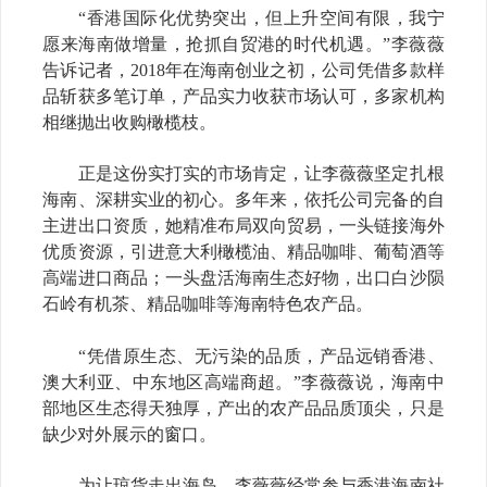
“香港国际化优势突出，但上升空间有限，我宁
愿来海南做增量，抢抓自贸港的时代机遇。”李薇薇
告诉记者，2018年在海南创业之初，公司凭借多款样
品斩获多笔订单，产品实力收获市场认可，多家机构
相继抛出收购橄榄枝。
正是这份实打实的市场肯定，让李薇薇坚定扎根
海南、深耕实业的初心。多年来，依托公司完备的自
主进出口资质，她精准布局双向贸易，一头链接海外
优质资源，引进意大利橄榄油、精品咖啡、葡萄酒等
高端进口商品；一头盘活海南生态好物，出口白沙陨
石岭有机茶、精品咖啡等海南特色农产品。
“凭借原生态、无污染的品质，产品远销香港、
澳大利亚、中东地区高端商超。”李薇薇说，海南中
部地区生态得天独厚，产出的农产品品质顶尖，只是
缺少对外展示的窗口。
为让琼货走出海岛，李薇薇经常参与香港海南社