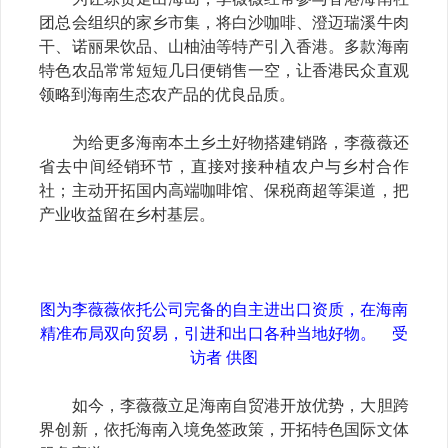
团总会组织的家乡市集，将白沙咖啡、澄迈瑞溪牛肉
干、诺丽果饮品、山柚油等特产引入香港。多款海南
特色农品常常短短几日便销售一空，让香港民众直观
领略到海南生态农产品的优良品质。
为给更多海南本土乡土好物搭建销路，李薇薇还
省去中间经销环节，直接对接种植农户与乡村合作
社；主动开拓国内高端咖啡馆、保税商超等渠道，把
产业收益留在乡村基层。
图为李薇薇依托公司完备的自主进出口资质，在海南
精准布局双向贸易，引进和出口各种当地好物。 受
访者 供图
如今，李薇薇立足海南自贸港开放优势，大胆跨
界创新，依托海南入境免签政策，开拓特色国际文体