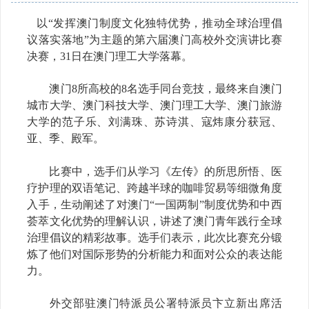
以“发挥澳门制度文化独特优势，推动全球治理倡
议落实落地”为主题的第六届澳门高校外交演讲比赛
决赛，31日在澳门理工大学落幕。
澳门8所高校的8名选手同台竞技，最终来自澳门
城市大学、澳门科技大学、澳门理工大学、澳门旅游
大学的范子乐、刘满珠、苏诗淇、寇炜康分获冠、
亚、季、殿军。
比赛中，选手们从学习《左传》的所思所悟、医
疗护理的双语笔记、跨越半球的咖啡贸易等细微角度
入手，生动阐述了对澳门“一国两制”制度优势和中西
荟萃文化优势的理解认识，讲述了澳门青年践行全球
治理倡议的精彩故事。选手们表示，此次比赛充分锻
炼了他们对国际形势的分析能力和面对公众的表达能
力。
外交部驻澳门特派员公署特派员卞立新出席活