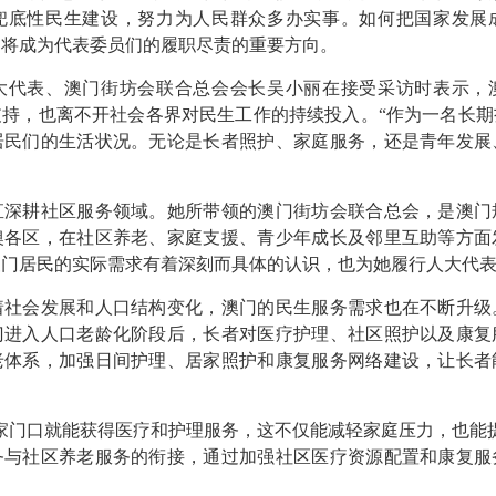
兜底性民生建设，努力为人民群众多办实事。如何把国家发展
，
将
成为
代表委员们的
履职尽责的重要方向。
大代表、澳门街坊会联合总会会长吴小丽在接受采访时表示，
支持，也离不开社会各界对民生工作的持续投入。“作为一名长期
居民
们
的生活状况。无论是长者照护、家庭服务，还是青年发展
。
直深耕社区服务领域。她所带领的澳门街坊会联合总会，是澳门
澳各区，在社区养老、家庭支援、青少年成长及邻里互助等方面
澳门居民的实际需求有着深刻而具体的认识，也为她履行人大代
着社会发展和人口结构变化，澳门的民生服务需求也在不断升级
门进入人口老龄化阶段后，长者对医疗护理、社区照护以及康复
老体系，加强日间护理、居家照护和康复服务网络建设，让长者
家门口就能获得医疗和护理服务，这不仅能减轻家庭压力，也能
务与社区养老服务的衔接，通过加强社区医疗资源配置和康复服