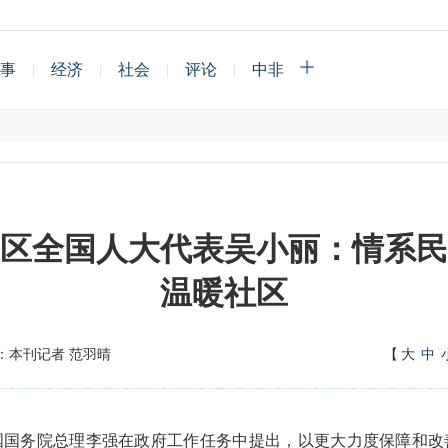
事
|
经济
|
社会
|
评论
|
中非
澳区全国人大代表吴小丽：情系民
温暖社区
：本刊记者 范羽晴
【
大
中
国国
务院总理李强在政府工作任务
中
提出
，
以
更大力度保障和改