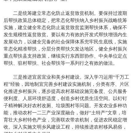
二是统筹建立常态化防止返贫致贫机制。要保持过渡期
后帮扶政策总体稳定，把常态化帮扶纳入乡村振兴战略统筹
实施，建立健全常态化防止返贫致贫监测帮扶体系，确保不
发生规模性返贫致贫。要以有力有效的开发式帮扶增强内生
发展动力，以健全完备的社会保障体系兜牢民生底线，实施
常态化精准帮扶，分层分类帮扶欠发达地区，健全乡村振兴
重点帮扶县支持政策，继续实行东西部协作、中央单位定点
帮扶、驻村帮扶、社会帮扶等一系列行之有效的做法。
三是推进宜居宜业和美乡村建设。深入学习运用“千万工
程”经验，因地制宜完善乡村建设实施机制，分类有序、片区
化推进乡村振兴，逐步提高农村基础设施完备度、公共服务
便利度、人居环境舒适度，创造乡村优质生活空间。以钉钉
子精神解决好农村改厕、垃圾围村等问题。开发农业多种功
能，推动农村一二三产业深度融合，做好“土特产”文章，培
育壮大乡村特色产业，完善联农带农机制，促进农民稳定增
收。深入实施文明乡风建设工程，持续推进农村移风易俗，