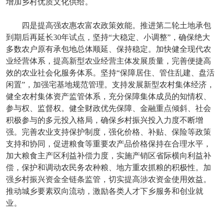
增加乡村优质文化供给。
四是提高强农惠农富农政策效能。推进第二轮土地承包
到期后再延长30年试点，坚持“大稳定、小调整”，确保绝大
多数农户原有承包地总体顺延、保持稳定。加快健全现代农
业经营体系，提高新型农业经营主体发展质量，完善便捷高
效的农业社会化服务体系。坚持“保障居住、管住乱建、盘活
闲置”，加强宅基地规范管理。支持发展新型农村集体经济，
健全农村集体资产监管体系，充分保障集体成员的知情权、
参与权、监督权。健全财政优先保障、金融重点倾斜、社会
积极参与的多元投入格局，确保乡村振兴投入力度不断增
强。完善农业支持保护制度，强化价格、补贴、保险等政策
支持和协同，促进粮食等重要农产品价格保持在合理水平，
加大粮食主产区利益补偿力度，实施产销区省际横向利益补
偿，保护和调动农民务农种粮、地方重农抓粮的积极性。加
强乡村振兴资金全链条监管，切实提高涉农资金使用效益。
推动城乡要素双向流动，激励各类人才下乡服务和创业就
业。