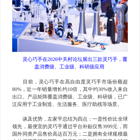
灵心巧手在
2026
中关村论坛展出三款灵巧手，覆
盖消费级、工业级、科研级应用
目前，灵心巧手在高自由度灵巧手市场
份额
超
80%
，近一年销量增长
约
10
倍，其中约
30%
收
入
来自
出口。产品矩阵覆盖消费级、工业级、科研级，已广
泛应用于工业制造、生活服务、医疗助残等场景。
谈及优势，左家平总结为四点：一是性价比全球
领先，最便宜的灵巧手
通过平台补贴
仅售
3999
元，而
国外同类产品售价高达百万元；二是拥有全球规模最