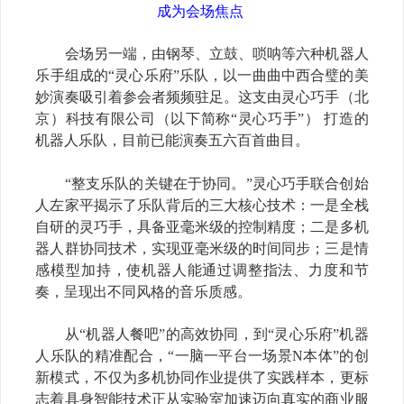
成为会场焦点
会场另一端，由钢琴、立鼓、唢呐等六种机器人
乐手组成的
“
灵心乐府
”
乐队，以一曲曲中西合璧的美
妙演奏吸引着参会者频频驻足。这支由灵心巧手（北
京）科技有限公司（以下简称
“
灵心巧手
”
）
打造的
机器人乐队，目前已能演奏五六百首曲目。
“
整支乐队的关键在于协同。
”
灵心巧手联合创始
人左家平揭示了乐队背后的三大核心技术：一是全栈
自研的灵巧手，具备亚毫米级的控制精度；二是多机
器人群协同技术，实现亚毫米级的时间同步；三是情
感模型加持，使机器人能通过调整指法、力度和节
奏，呈现出不同风格的音乐质感。
从
“
机器人餐吧
”
的高效协同，到
“
灵心乐府
”
机器
人乐队的精准配合，
“
一脑一平台一场景
N
本体
”
的创
新模式，不仅为多机协同作业提供了实践样本，更标
志着具身智能技术正从实验室加速迈向真实的商业服