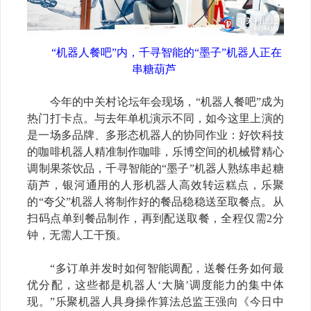
“
机器人餐吧
”
内，千寻智能的
“
墨子
”
机器人正在
串糖葫芦
今年的中关村论坛年会现场，
“
机器人餐吧
”
成为
热门打卡点。与去年单机演示不同，如今这里上演的
是一场多品牌、多形态机器人的协同作业：好饮科技
的咖啡机器人精准制作咖啡，乐博空间的机械臂精心
调制果茶饮品，千寻智能的
“
墨子
”
机器人熟练串起糖
葫芦，银河通用的人形机器人高效转运糕点，乐聚
的
“
夸父
”
机器人将制作好的餐品稳稳送至取餐点。从
扫码点单到餐品制作，再到配送取餐，全程仅需
2
分
钟，无需人工干预。
“
多订单并发时如何智能调配，送餐任务如何最
优分配，这些都是机器人
‘
大脑
’
调度能力的集中体
现。
”
乐聚机器人具身操作算法总监王强向《今日中