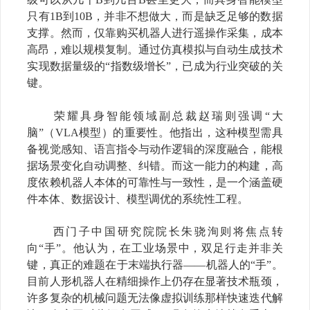
只有
1B
到
10B
，并非不想做大，而是缺乏足够的数据
支撑。然而，仅靠购买机器人进行遥操
作
采集，成本
高昂，难以规模复制。通过仿真模拟与自动生成技术
实现数据量级的
“
指数级增长
”
，已成为行业突破的关
键。
荣耀具身智能领域副总裁赵瑞则强调
“
大
脑
”
（
VLA
模型）的重要性。他指出，这种模型需具
备视觉感知、语言指令与动作逻辑的深度融合，能根
据场景变化自动调整、纠错。而这一能力的构建，高
度依赖机器人本体的可靠性与一致性，是一个涵盖硬
件本体、数据设计、模型调优的系统性工程。
西门子中国研究院院长朱骁洵则将焦点转
向
“
手
”
。他认为，在工业场景中，双足行走并非关
键，真正的难题在于末端执行器
——
机器人的
“
手
”
。
目前人形机器人在精细操作上仍存在显著技术瓶颈，
许多复杂的机械问题无法像虚拟训练那样快速迭代解