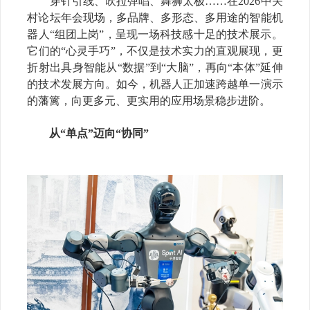
穿针引线、吹拉弹唱、舞狮太极
……
在
2026
中关
村论坛年会现场，多品牌、多形态、多用途的智能机
器人
“
组团上岗
”
，呈现一场科技感十足的
技术展示
。
它们的
“
心灵手巧
”
，不仅是技术实力的直观展现，更
折射出具身智能从
“
数据
”
到
“
大脑
”
，再向
“
本体
”
延伸
的技术发展方向。如今，机器人正加速跨越单一演示
的藩篱，向更多元、更实用的应用场景稳步进阶。
从“单点”迈向“协同”