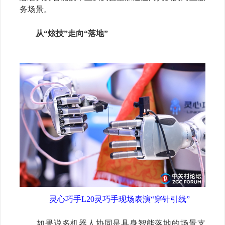
务场景。
从“炫技”走向“落地”
灵心巧手
L20
灵巧手现场表演
“
穿针引线
”
如果说多机器人协同是具身智能落地的场景支