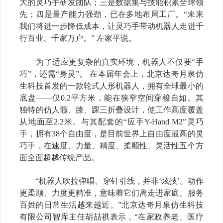
大的灵巧手研发团队；三是数据集与技能积累全球领
先；四是量产能力强劲，已在多地布局工厂。
“
未来
我们将进一步降低成本，让灵巧手带
动
机器人走进千
行百业、千家万户。
”
左家平说。
为了适应更复杂的真实环境，机器人不仅要
“
手
巧
”
，还需
“
身灵
”
。
在本届年会上，北京达奇月泉仿
生科技首发的一款轮式人形机器人，拥有全球最小的
底盘
——
仅
0.2
平方米，能在狭窄空间穿梭自如。其
独特的仿人髋、膝、踝三折叠设计，使工作高度覆盖
从地面至
2.2
米。与其配套的
“
应手
Y-Hand M2”
灵巧
手，拥有
38
个自由度，是目前世界上自由度最高的灵
巧手，在速度、力量、精度、柔顺性、灵活性五个方
面全面超越传统产品。
“
机器人吹拉弹唱、穿针引线，并非
‘
炫技
’
。动作
更柔顺、力度更精准，意味着它们离走进家庭、服务
百姓的日常生活越来越近。
”
北京达奇月泉仿生科技
有限公司智库主任胡喆祺表示，
“
在家政养老、医疗