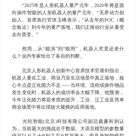
“2025
年是人形机器人量产元年，
2026
年将是面
向操作智能的人形机器人的量产元年。
”
无界动力创
始人、首席执行官张玉峰表示
，
“
从去年的
POC
（概
念验证）到今年的量产落地，我们正推动行业从量变
走向质变。
”
然而，从
“
能演
”
到
“
能用
”
，
机器人究竟还差什
么？业内专家给出了各自的判断。
北京人形机器人创新中心首席技术官唐剑指出，
机器人要在工业、商业乃至生活场景中真正落地，核
心卡点是泛化能力不足
——
当环境、流程或操作物品
发生变化时，机器人的成功率会大幅下降。他预测，
今年泛化能力将迎来质的提升，工业、泛工业及简单
商业场景中将出现较大规模的应用落地。
光轮智能
(
北京
)
科技有限公司副总裁廉和则认
为，当前最大的挑战在于数据。大语言模型的参数量
级可以从几十
B
到几百
B
甚至更大，而具身智能模型