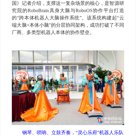
国》记者介绍，支撑这一复杂场景的核心，是智源研
究院的
RoboBrain
具身大脑与
RoboOS
协作平台打造
的
“
跨本体机器人大脑操作系统
”
。该系统构建起
“
云
端大脑
+
本体小脑
”
的分层协同架构，成功打破了不同
厂商、多类型机器人本体的协作壁垒。
钢琴、唢呐、立鼓齐奏，
“
灵心乐府
”
机器人乐队