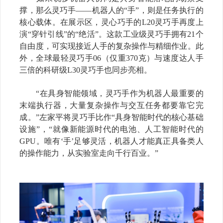
撑，那么灵巧手
——
机器人的
“
手
”
，则是任务执行的
核心载体。在展示区，灵心巧手的
L20
灵巧手再度上
演
“
穿针引线
”
的
“
绝活
”
。这款工业级灵巧手拥有
21
个
自由度，
可实现接近人手的复杂操作与精细作业
。
此
外，全球最
轻
灵巧手
06
（仅重
370
克）与速度达人手
三倍的科研级
L30
灵巧手也同步亮相。
“
在具身智能领域，灵巧手作为机器人最重要的
末端执行器，
大量复杂操作与交互任务
都要靠它
完
成。
”
左家平将灵巧手比作
“
具身
智能
时代的
核心
基础
设施
”
，
“
就像新能源时代的电池、人工智能时代的
GPU
。唯有
‘
手
’
足够灵活，机器人才能真正具备类人
的操作能力，从实验室走向千行百业。
”