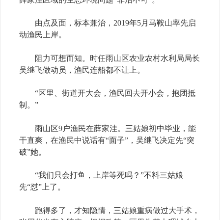
由点及面，标本兼治，2019年5月马鞍山率先启
动渔民上岸。
阻力可想而知。时任雨山区农业农村水利局局长
吴继飞做动员，渔民连船都不让上。
“区里、街道开大会，渔民回去开小会，抱团抵
制。”
雨山区9户渔民在薛家洼。三姑娘初中毕业，能
干直爽，在渔民中说话有“面子”，吴继飞决定先“突
破”她。
“我们只会打鱼，上岸等死吗？”不料三姑娘
先“怼”上了。
跑得多了，才知隐情，三姑娘重病做过大手术，