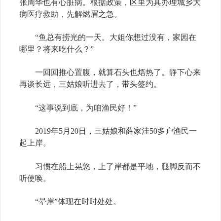
张周华也有心脏病。根据政策，区里为其办理城乡大
病医疗救助，先解燃眉之急。
“鱼总有捞光的一天。大姐你想过没有，家园在
哪里？将来吃什么？”
一回回推心置腹，就算石头也焐热了。静下心来
再谈长远，三姑娘听进去了，带头签约。
“这事说到底，为咱渔民好！”
2019年5月20日，三姑娘和薛家洼50多户渔民一
起上岸。
习惯在船上晃悠，上了岸都是平地，腿脚反而不
听使唤。
“晕岸”体现在时时处处。