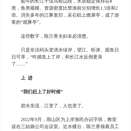
如今的长江干流马鞍山段，水质稳定保持在Ⅱ
类，鱼类规模、资源密度比禁渔前分别增长1.5倍和2
倍。消失多年的江豚复归，采石矶上燃犀亭，成了游
客的“观豚亭”。
这些数字，陈兰香夫妇未必清楚。
只是非法码头变清水绿岸，望江、听涛、观鱼日
日可享，“咋感觉上了岸，和长江水反倒更亲
了……”
上 进
“我们赶上了好时候”
碧水东流，江变了，人也变了。
2022年9月，雨山区为上岸渔民办识字班，教室
设在三姑娘公司会议室。近水楼台，陈兰香领着员工