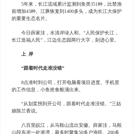
5年来，长江流域累计监测到鱼类351种，比禁渔
前增加43种。江豚恢复到1400多头，成为长江大保护
的重要生态名片。
今日薛家洼，水清岸绿人和。“人民保护长江，
长江造福人民”，江边生态园两行大字，刻进心里。
上 岸
“跟着时代走准没错”
8点准时到公司，打开电脑看项目进度。手机里
的工作信息，小鱼抢食般涌出来。
“从划桨拐到开公司，跟着时代走准没错。”三姑
娘陈兰香说。
八百里皖江，从马鞍山流出安徽。薛家洼，马鞍
山段东岸一处港湾，最多时聚集50多户渔民、200多