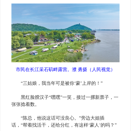
市民在长江采石矶畔露营。濮
勇摄（人民视觉）
“三姑娘，我当年可是被你‘蒙’上岸的！”
黑红脸膛汉子“嘿嘿”一笑，接过一摞新票子，一
张张捻着数。
“陈总，他说这话可没良心。”旁边大姐插
话，“帮着找活干，还给分红，有这样‘蒙人’的吗？”