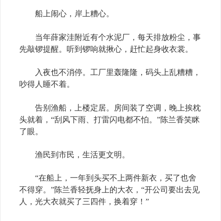
船上闹心，岸上糟心。
当年薛家洼附近有个水泥厂，每天排放粉尘，事
先敲锣提醒。听到锣响就揪心，赶忙起身收衣裳。
入夜也不消停。工厂里轰隆隆，码头上乱糟糟，
吵得人睡不着。
告别渔船，上楼定居。房间装了空调，晚上挨枕
头就着，“刮风下雨、打雷闪电都不怕。”陈兰香笑眯
了眼。
渔民到市民，生活更文明。
“在船上，一年到头买不上两件新衣，买了也舍
不得穿。”陈兰香轻抚身上的大衣，“开公司要出去见
人，光大衣就买了三四件，换着穿！”