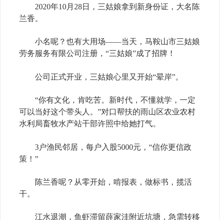
2020年10月28日，三姑娘拿到新身份证，大名陈
兰香。
小名呢？也有大用场——当天，马鞍山市三姑娘
劳务服务有限公司注册，“三姑娘”成了招牌！
公司正式开业，三姑娘心里又开始“晕岸”。
“你有文化，肯吃苦。新时代，不懂就学，一定
可以当好这个带头人。”对口帮扶的雨山区农业农村
水利局畜牧水产站干部许照中给她打气。
3户渔民邻居，每户入股5000元，“信你更信政
策！”
陈兰香呢？从零开始，啃报表，做标书，揽活
干。
江水退潮，鱼虾滞留薛家洼附近坑塘，急需转移