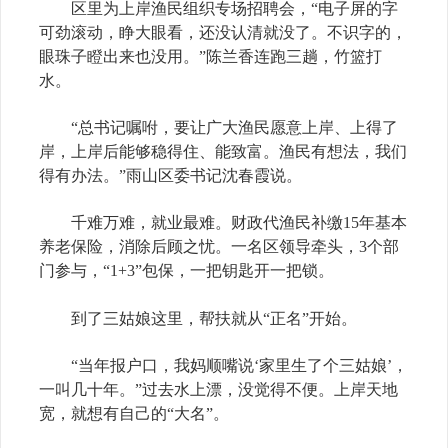
区里为上岸渔民组织专场招聘会，“电子屏的字
可劲滚动，睁大眼看，还没认清就没了。不识字的，
眼珠子瞪出来也没用。”陈兰香连跑三趟，竹篮打
水。
“总书记嘱咐，要让广大渔民愿意上岸、上得了
岸，上岸后能够稳得住、能致富。渔民有想法，我们
得有办法。”雨山区委书记沈春霞说。
千难万难，就业最难。财政代渔民补缴15年基本
养老保险，消除后顾之忧。一名区领导牵头，3个部
门参与，“1+3”包保，一把钥匙开一把锁。
到了三姑娘这里，帮扶就从“正名”开始。
“当年报户口，我妈顺嘴说‘家里生了个三姑娘’，
一叫几十年。”过去水上漂，没觉得不便。上岸天地
宽，就想有自己的“大名”。