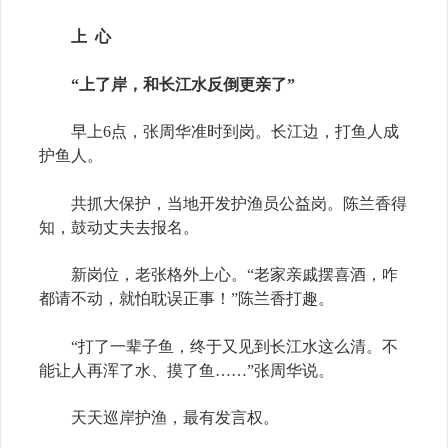
上 心
“上了岸，和长江水反倒更亲了”
早上6点，张周华准时到岗。长江边，打鱼人成
护鱼人。
共抓大保护，当地开发护渔员公益岗。陈兰香得
知，鼓动丈夫去报名。
新岗位，老张格外上心。“老家亲戚摆喜酒，咋
都请不动，就怕耽误正事！”陈兰香打趣。
“打了一辈子鱼，终于又见到长江水这么清。不
能让人再浑了水、摸了鱼……”张周华说。
天天巡岸护渔，最有发言权。