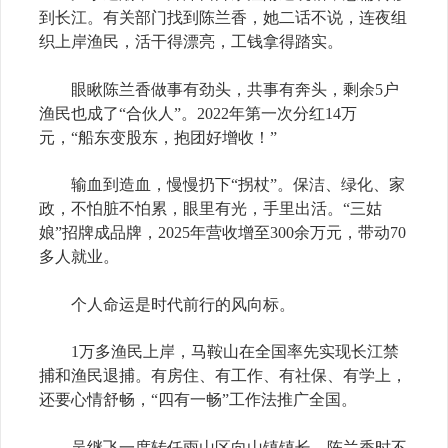
到长江。有关部门找到陈兰香，她二话不说，连夜组
织上岸渔民，活干得漂亮，工钱拿得踏实。
眼瞅陈兰香做事有劲头，共事有奔头，剩余5户
渔民也成了“合伙人”。2022年第一次分红14万
元，“船东变股东，抱团好增收！”
输血到造血，慢慢扔下“拐杖”。保洁、绿化、家
政，不怕脏不怕累，眼里有光，手里出活。“三姑
娘”招牌成品牌，2025年营收增至300余万元，带动70
多人就业。
个人命运是时代前行的风向标。
1万多渔民上岸，马鞍山在全国率先实现长江禁
捕和渔民退捕。有房住、有工作、有社保、有学上，
还要心情舒畅，“四有一畅”工作法推广全国。
吴继飞一度转任雨山区向山镇镇长，陈兰香时不