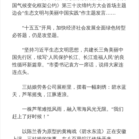
国气候变化框架公约》第三十次缔约方大会首场主题
边会“生态文明与美丽中国实践”作主题发言……
“十五五”开局，加快经济社会发展全面绿色转型
必答题，仍是攻坚题。
“坚持习近平生态文明思想，共建长三角美丽中
国先行区，续写‘人民保护长江、长江造福人民’的良
性循环新篇章。”市委书记袁方一席话，说得大家连
连点头。
三姑娘劳务公司展柜里，摆着一幅刺绣：碧水蓝
天，芦苇摇曳，江豚逐浪。
一株芦苇难抵风雨，融入苇海风光无限。“我们
赶上了好时候！”
以陈兰香为原型的黄梅戏《碧水东流》正在安徽
上演，三姑娘的故事，在八百里皖江传扬开来。