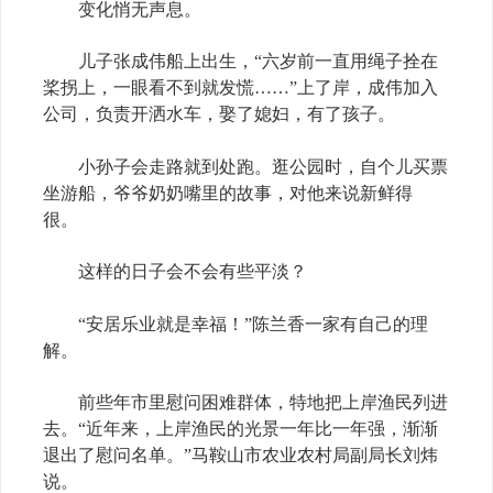
变化悄无声息。
儿子张成伟船上出生，“六岁前一直用绳子拴在
桨拐上，一眼看不到就发慌……”上了岸，成伟加入
公司，负责开洒水车，娶了媳妇，有了孩子。
小孙子会走路就到处跑。逛公园时，自个儿买票
坐游船，爷爷奶奶嘴里的故事，对他来说新鲜得
很。
这样的日子会不会有些平淡？
“安居乐业就是幸福！”陈兰香一家有自己的理
解。
前些年市里慰问困难群体，特地把上岸渔民列进
去。“近年来，上岸渔民的光景一年比一年强，渐渐
退出了慰问名单。”马鞍山市农业农村局副局长刘炜
说。