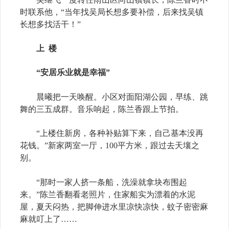
时联系他，“当年找吴局长想多要补偿，后来找吴镇
长想多找活干！”
上 楼
“安居乐业就是幸福”
晨曦把一天唤醒。小区对面阳湖公园，早练、跳
舞的三五成群。音乐响起，陈兰香跟上节拍。
“上楼住新房，各种补贴算下来，自己基本没再
花钱。”新家两室一厅，100平方米，跟过去天壤之
别。
“那时一家人挤一条船，洗澡就拿块布围起
来。”陈兰香翻看老照片，住家船实为漂着的水泥
屋，夏天闷热，把脚伸进水里凉快凉快，蚊子密密麻
麻就叮上了……