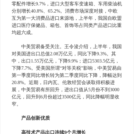
零配件增长
9.7%
，进口大型客车变速箱、车用柴油机
分别增长
40.8%
、
65.2%
。消费市场深度对接，中欧
互为第一大消费品进口来源地，上半年，我国自欧盟
进口医疗保健品、箱包、首饰等占同类产品进口比重
均超六成。
中美贸易备受关注。王令浚介绍，上半年，我国
对美国进出口总值
2.08
万亿元，同比下降
9.3%
。其
中，出口
1.55
万亿元，下降
9.9%
；进口
5303.5
亿元，
下降
7.7%
。受美国所谓“对等关税”影响，中美贸易由
第一季度同比增长转为第二季度同比下降，降幅达到
20.8%
。近期，日内瓦、伦敦经贸会谈取得积极进
展，中美贸易有所回升，进出口值从
5
月份不到
3000
亿元，回升到
6
月份超过
3500
亿元，同比降幅明显收
窄。
产品创新优质
高技术产品出口连续
9
个月增长