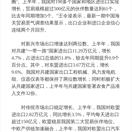
圈’。上半年，我国对
190
多个国家和地区进出口实现
增长，贸易规模超过
500
亿元的伙伴数量达到
61
个，
比去年同期增加
5
个。”王令浚表示，最新一期中国海
关贸易景气调查结果显示，出口企业和进口企业信心
连续两个月回升。
对新兴市场出口增速达到两位数。上半年，我国
对共建“一带一路”国家进出口
11.29
万亿元，增长
4.7%
，占进出口总值的
51.8%
，较去年同期提升
0.9
个
百分点。其中，对东盟进出口
3.67
万亿元，增长
9.6%
。我国对共建国家出口工程机械、风力发电机
组、仪器仪表等都保持了两位数增长；同时积极扩大
从共建国家进口，上半年与共建国家签署农食产品准
入文件
32
份。
对传统市场出口稳定增长。上半年，我国对欧盟
进出口
2.82
万亿元，同比增长
3.5%
，平均每天进出口
超过
150
亿元，欧盟稳居我国第二大贸易伙伴地位。
中欧产供链加速融合，上半年，我国对欧盟出口汽车