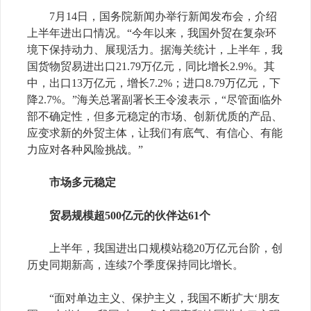
7
月
14
日，国务院新闻办举行新闻发布会，介绍
上半年进出口情况。“今年以来，我国外贸在复杂环
境下保持动力、展现活力。据海关统计，上半年，我
国货物贸易进出口
21.79
万亿元，同比增长
2.9%
。其
中，出口
13
万亿元，增长
7.2%
；进口
8.79
万亿元，下
降
2.7%
。”海关总署副署长王令浚表示，“尽管面临外
部不确定性，但多元稳定的市场、创新优质的产品、
应变求新的外贸主体，让我们有底气、有信心、有能
力应对各种风险挑战。”
市场多元稳定
贸易规模超
500
亿元的伙伴达
61
个
上半年，我国进出口规模站稳
20
万亿元台阶，创
历史同期新高，连续
7
个季度保持同比增长。
“面对单边主义、保护主义，我国不断扩大‘朋友