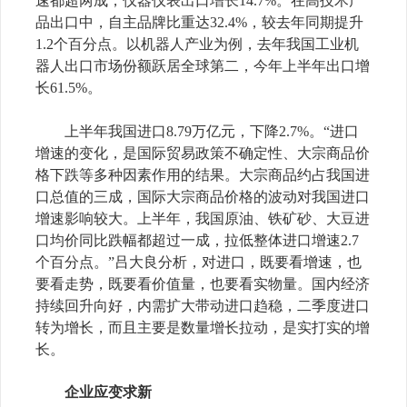
速都超两成，仪器仪表出口增长
14.7%
。在高技术产
品出口中，自主品牌比重达
32.4%
，较去年同期提升
1.2
个百分点。以机器人产业为例，去年我国工业机
器人出口市场份额跃居全球第二，今年上半年出口增
长
61.5%
。
上半年我国进口
8.79
万亿元，下降
2.7%
。“进口
增速的变化，是国际贸易政策不确定性、大宗商品价
格下跌等多种因素作用的结果。大宗商品约占我国进
口总值的三成，国际大宗商品价格的波动对我国进口
增速影响较大。上半年，我国原油、铁矿砂、大豆进
口均价同比跌幅都超过一成，拉低整体进口增速
2.7
个百分点。”吕大良分析，对进口，既要看增速，也
要看走势，既要看价值量，也要看实物量。国内经济
持续回升向好，内需扩大带动进口趋稳，二季度进口
转为增长，而且主要是数量增长拉动，是实打实的增
长。
企业应变求新