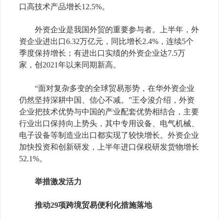
口高技术产品增长
12.5%
。
外资企业是我国外贸的重要参与者。上半年，外
资企业进出口
6.32
万亿元，同比增长
2.4%
，连续
5
个
季度保持增长；有进出口实绩的外资企业达
7.5
万
家，创
2021
年以来同期新高。
“面对复杂多变的全球贸易形势，在华外资企业
仍然坚持深耕中国、信心不减。”王令浚介绍，外资
企业把技术优势与中国的产业配套优势相结合，主要
行业出口保持向上势头，其中专用设备、电气机械、
电子设备等制造业出口都实现了较快增长。外资企业
加快投资和创新研发，上半年进口保税研发货物增长
52.1%
。
举措激发活力
推动
29
项跨境贸易便利化措施落地