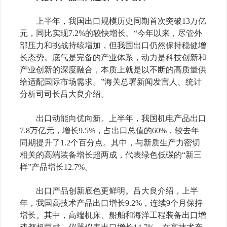
上半年，我国出口规模历史同期首次突破
13
万亿
元，同比实现
7.2%
的较快增长。“今年以来，尽管外
部压力和挑战持续增加，但我国出口仍然保持稳健增
长态势。底气是完备的产业体系，动力是科技创新和
产业创新的深度融合，本质上就是以不断的高质量供
给适配国际市场需求。”海关总署新闻发言人、统计
分析司司长吕大良介绍。
出口动能向优向新。上半年，我国机电产品出口
7.8
万亿元，增长
9.5%
，占出口总值的
60%
，较去年
同期提升了
1.2
个百分点。其中，与新质生产力密切
相关的高端装备增长超两成，代表绿色低碳的“新三
样”产品增长
12.7%
。
出口产品创新底色更鲜明。吕大良介绍，上半
年，我国高技术产品出口增长
9.2%
，连续
9
个月保持
增长。其中，高端机床、船舶和海洋工程装备出口增