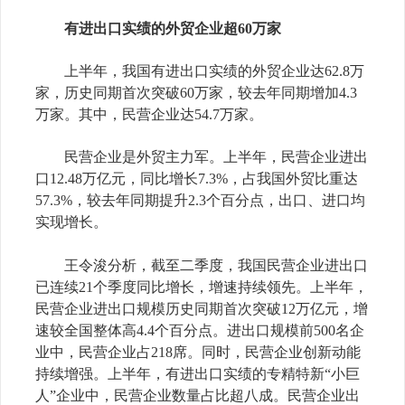
有进出口实绩的外贸企业超
60
万家
上半年，我国有进出口实绩的外贸企业达
62.8
万
家，历史同期首次突破
60
万家，较去年同期增加
4.3
万家。其中，民营企业达
54.7
万家。
民营企业是外贸主力军。上半年，民营企业进出
口
12.48
万亿元，同比增长
7.3%
，占我国外贸比重达
57.3%
，较去年同期提升
2.3
个百分点，出口、进口均
实现增长。
王令浚分析，截至二季度，我国民营企业进出口
已连续
21
个季度同比增长，增速持续领先。上半年，
民营企业进出口规模历史同期首次突破
12
万亿元，增
速较全国整体高
4.4
个百分点。进出口规模前
500
名企
业中，民营企业占
218
席。同时，民营企业创新动能
持续增强。上半年，有进出口实绩的专精特新“小巨
人”企业中，民营企业数量占比超八成。民营企业出