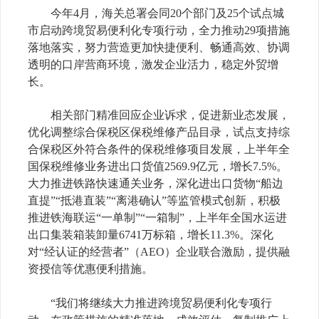
今年
4
月，海关总署会同
20
个部门及
25
个试点城
市启动跨境贸易便利化专项行动，全力推动
29
项措施
落地落实，努力营造更加快捷便利、畅通高效、协调
透明的口岸营商环境，激发企业活力，稳定外贸增
长。
相关部门精准回应企业诉求，促进新业态发展，
优化调整综合保税区保税维修产品目录，试点支持综
合保税区外符合条件的保税维修项目发展，上半年全
国保税维修业务进出口货值
2569.9
亿元，增长
7.5%
。
大力推进铁路快速通关业务，深化进出口货物“船边
直提”“抵港直装”“离港确认”等监管模式创新，积极
推进铁海联运“一单制”“一箱制”，上半年全国水运进
出口集装箱装卸量
6741
万标箱，增长
11.3%
。深化
对“经认证的经营者”（
AEO
）企业联合激励，提供融
资授信等优惠便利措施。
“我们将继续大力推进跨境贸易便利化专项行