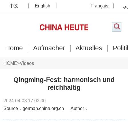
中文
English
Français
بي
Home
Aufmacher
Aktuelles
Politi
HOME
>
Videos
Qingming-Fest: harmonisch und
reichhaltig
2024-04-03 17:02:00
Source：german.china.org.cn
Author：