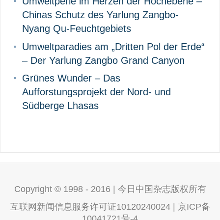
Umweltperle im Herzen der Hochebene –
Chinas Schutz des Yarlung Zangbo-
Nyang Qu-Feuchtgebiets
Umweltparadies am „Dritten Pol der Erde“
– Der Yarlung Zangbo Grand Canyon
Grünes Wunder – Das
Aufforstungsprojekt der Nord- und
Südberge Lhasas
Copyright © 1998 - 2016 | 今日中国杂志版权所有
互联网新闻信息服务许可证10120240024 | 京ICP备
10041721号-4