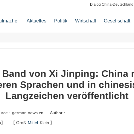
Dialog China-Deutschland
ufmacher
Aktuelles
Politik
Wirtschaft
Gesellschaft
 Band von Xi Jinping: China 
ren Sprachen und in chines
Langzeichen veröffentlicht
urce：german.news.cn
Author：
n】
【
Groß
Mittel
Klein
】