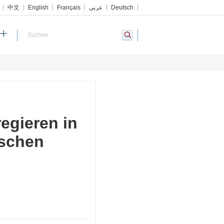
中文
English
Français
عربي
Deutsch
regieren in
ischen