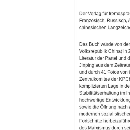
Der Verlag für fremdspra
Französisch, Russisch, A
chinesischen Langzeiche
Das Buch
wurde von der 
Volksrepublik China) i
Literatur der Partei und
Jinping aus dem Zeitrau
und durch 41 Fotos von i
Zentralkomitee der KPCh 
komplizierten Lage in d
Stabilitätserhaltung im 
hochwertige Entwicklung
sowie die Öffnung nach 
modernen sozialistische
Fortschritte herbeizufü
des Marxismus durch sei