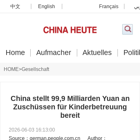
中文
English
Français
بي
Home
Aufmacher
Aktuelles
Politi
HOME
>
Gesellschaft
China stellt 99,9 Milliarden Yuan an
Zuschüssen für Kinderbetreuung
bereit
2026-06-03 16:13:00
Source：german.people.com.cn
Author：