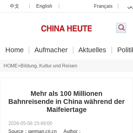
中文
English
Français
بي
Home
Aufmacher
Aktuelles
Politi
HOME
>
Bildung, Kultur und Reisen
Mehr als 100 Millionen
Bahnreisende in China während der
Maifeiertage
2026-05-06 15:49:00
Source：german.cri.cn
Author：