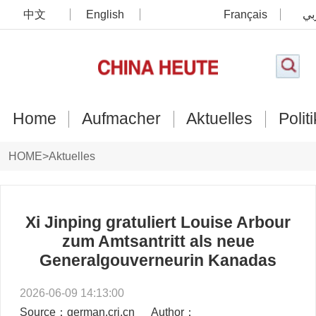
中文
English
Français
بي
Home
Aufmacher
Aktuelles
Politi
HOME
>
Aktuelles
Xi Jinping gratuliert Louise Arbour
zum Amtsantritt als neue
Generalgouverneurin Kanadas
2026-06-09 14:13:00
Source：german.cri.cn
Author：