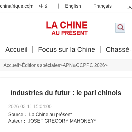
chinafrique.com
中文
English
Français
بي
Accueil
Focus sur la Chine
Chassé-
Accueil
>
Éditions spéciales
>
APN&CCPPC 2026
>
Points de vue étrangers
Industries du futur : le pari chinois
2026-03-11 15:04:00
Source： La Chine au présent
Auteur： JOSEF GREGORY MAHONEY*