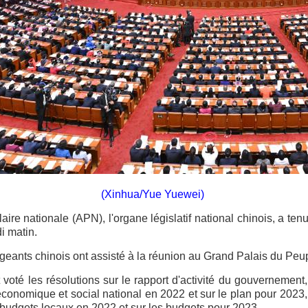
(Xinhua/Yue Yuewei)
re nationale (APN), l'organe législatif national chinois, a tenu
i matin.
rigeants chinois ont assisté à la réunion au Grand Palais du Peup
voté les résolutions sur le rapport d'activité du gouvernement, 
onomique et social national en 2022 et sur le plan pour 2023, 
 budgets locaux en 2022 et sur les budgets pour 2023.