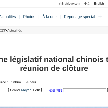
chinafrique.com
中文
English
Actualités
|
Photos
|
À la une
|
Reportage spécial
>
023
Actualités
e législatif national chinois 
réunion de clôture
urce： Xinhua
Auteur：
】
【
Grand
Moyen
Petit
】
法语词典