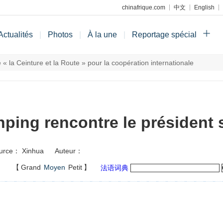
chinafrique.com
中文
English
Actualités
|
Photos
|
À la une
|
Reportage spécial
« la Ceinture et la Route » pour la coopération internationale
inping rencontre le président 
urce： Xinhua
Auteur：
】
【
Grand
Moyen
Petit
】
法语词典