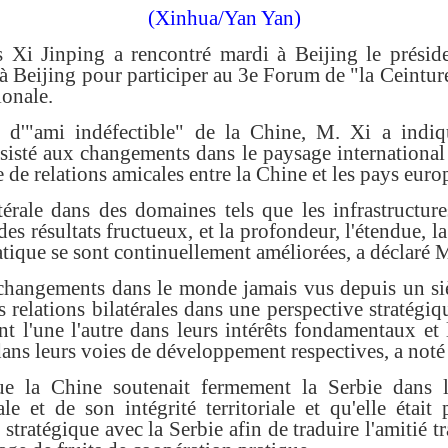
(Xinhua/Yan Yan)
s Xi Jinping a rencontré mardi à Beijing le présid
 à Beijing pour participer au 3e Forum de "la Ceinture
ionale.
e d'"ami indéfectible" de la Chine, M. Xi a indiq
résisté aux changements dans le paysage international
 de relations amicales entre la Chine et les pays euro
érale dans des domaines tels que les infrastructure
s résultats fructueux, et la profondeur, l'étendue, la q
atique se sont continuellement améliorées, a déclaré M
changements dans le monde jamais vus depuis un sièc
 relations bilatérales dans une perspective stratégiq
t l'une l'autre dans leurs intérêts fondamentaux et
dans leurs voies de développement respectives, a noté
e la Chine soutenait fermement la Serbie dans 
le et de son intégrité territoriale et qu'elle était
 stratégique avec la Serbie afin de traduire l'amitié tr