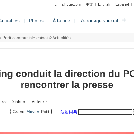
chinafrique.com
中文
English
Español
Actualités
|
Photos
|
À la une
|
Reportage spécial
>
 Parti communiste chinois
Actualités
ing conduit la direction du 
rencontrer la presse
urce：Xinhua
Auteur：
】
【
Grand
Moyen
Petit
】
法语词典