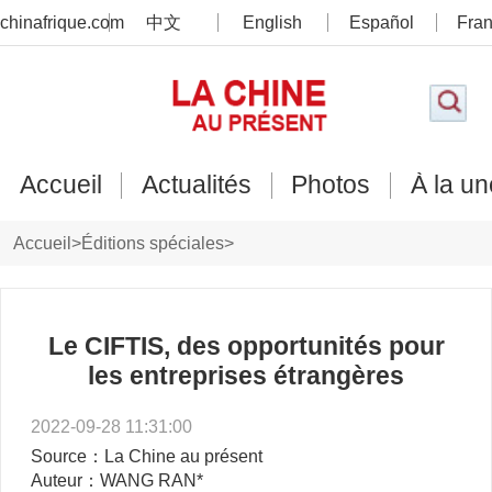
chinafrique.com
中文
English
Español
Fran
Accueil
Actualités
Photos
À la un
Accueil
>
Éditions spéciales
>
XXe Congrès du Parti communiste chinois
>
Opinions
Le CIFTIS, des opportunités pour
les entreprises étrangères
2022-09-28 11:31:00
Source：La Chine au présent
Auteur：WANG RAN*