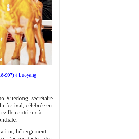
618-907) à Luoyang
ao Xuedong, secrétaire
 festival, célébrée en
a ville contribue à
ondiale.
uration, hébergement,
ée. Des spectacles, des