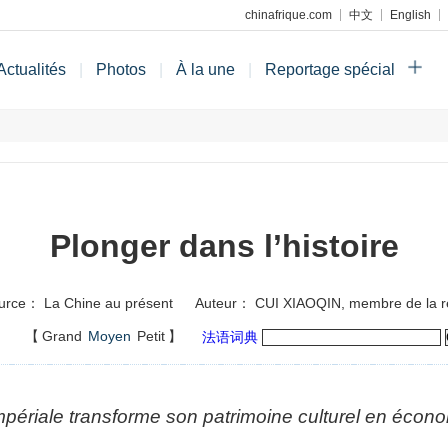
chinafrique.com
中文
English
Actualités
|
Photos
|
À la une
|
Reportage spécial
Plonger dans l’histoire
urce： La Chine au présent
Auteur： CUI XIAOQIN, membre de la r
】
【
Grand
Moyen
Petit
】
法语词典
périale transforme son patrimoine culturel en écono