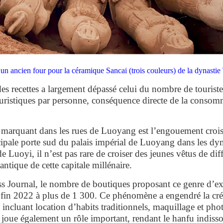
 d’un ancien four pour la céramique Sancai (trois couleurs) de la dynast
des recettes a largement dépassé celui du nombre de tourist
uristiques par personne, conséquence directe de la consom
marquant dans les rues de Luoyang est l’engouement crois
cipale porte sud du palais impérial de Luoyang dans les dyn
 de Luoyi, il n’est pas rare de croiser des jeunes vêtus de dif
ntique de cette capitale millénaire.
s Journal, le nombre de boutiques proposant ce genre d’e
 fin 2022 à plus de 1 300. Ce phénomène a engendré la cré
incluant location d’habits traditionnels, maquillage et pho
 joue également un rôle important, rendant le hanfu indisso