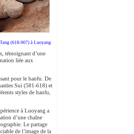
ie Tang (618-907) à Luoyang
es, témoignant d’une
mation liée aux
sant pour le hanfu. De
asties Sui (581-618) et
férents styles de hanfu,
xpérience à Luoyang a
ation d’une chaîne
tographie. Le partage
ciable de l’image de la