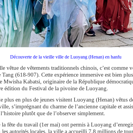
Découverte de la vieille ville de Luoyang (Henan) en hanfu
ville vêtue de vêtements traditionnels chinois, c’est comme v
e Tang (618-907). Cette expérience immersive est bien plu
hie Mwisha Kabatsi, originaire de la République démocrat
ère édition du Festival de la pivoine de Luoyang.
de plus en plus de jeunes visitent Luoyang (Henan) vêtus d
e ville, s’imprégnant du charme de l’ancienne capitale et assis
e l’histoire plutôt que de l’observer simplement.
e la fête du travail (1er mai) ont permis à Luoyang d’enregist
es autorités locales, la ville a accueilli 7,8 millions de tou