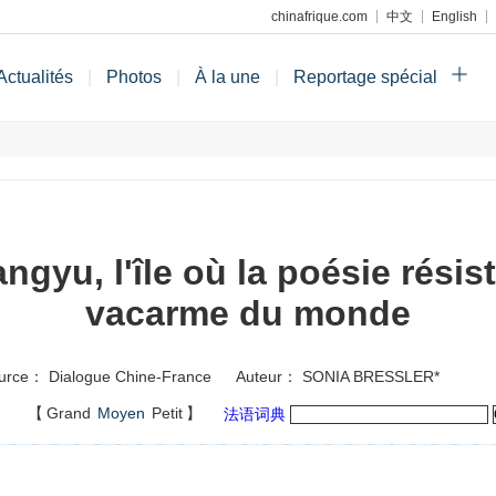
chinafrique.com
中文
English
Actualités
|
Photos
|
À la une
|
Reportage spécial
ngyu, l'île où la poésie résis
vacarme du monde
urce： Dialogue Chine-France
Auteur： SONIA BRESSLER*
】
【
Grand
Moyen
Petit
】
法语词典