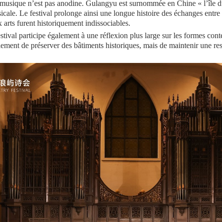
 musique n’est pas anodine. Gulangyu est surnommée en Chine « l’île d
icale. Le festival prolonge ainsi une longue histoire des échanges entre
x arts furent historiquement indissociables.
estival participe également à une réflexion plus large sur les formes co
plement de préserver des bâtiments historiques, mais de maintenir une res