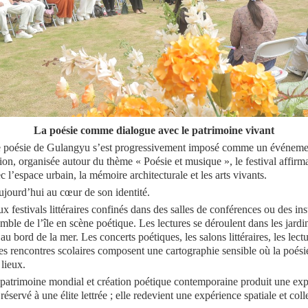
La poésie comme dialogue avec le patrimoine vivant
de poésie de Gulangyu s’est progressivement imposé comme un événement
on, organisée autour du thème « Poésie et musique », le festival affirmait
c l’espace urbain, la mémoire architecturale et les arts vivants.
ujourd’hui au cœur de son identité.
festivals littéraires confinés dans des salles de conférences ou des in
le de l’île en scène poétique. Les lectures se déroulent dans les jardin
u au bord de la mer. Les concerts poétiques, les salons littéraires, les lect
s rencontres scolaires composent une cartographie sensible où la poésie
 lieux.
e patrimoine mondial et création poétique contemporaine produit une expé
réservé à une élite lettrée ; elle redevient une expérience spatiale et coll