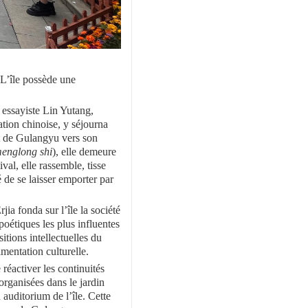
 L’île possède une
t essayiste Lin Yutang,
ation chinoise, y séjourna
nt de Gulangyu vers son
englong shi
), elle demeure
val, elle rassemble, tisse
é de se laisser emporter par
jia fonda sur l’île la société
 poétiques les plus influentes
tions intellectuelles du
mentation culturelle.
réactiver les continuités
organisées dans le jardin
auditorium de l’île. Cette