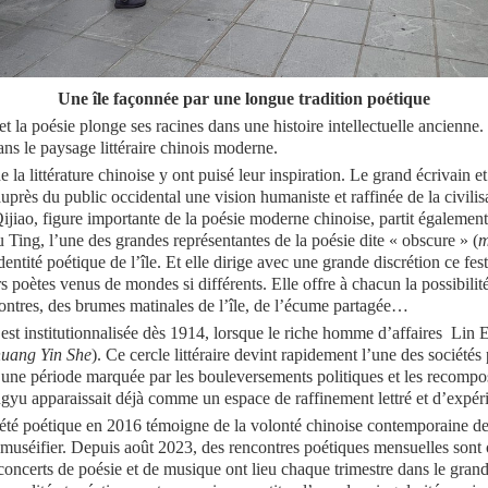
Une île façonnée par une longue tradition poétique
t la poésie plonge ses racines dans une histoire intellectuelle ancienne.
ans le paysage littéraire chinois moderne.
 la littérature chinoise y ont puisé leur inspiration. Le grand écrivain e
uprès du public occidental une vision humaniste et raffinée de la civilis
jiao, figure importante de la poésie moderne chinoise, partit égaleme
hu Ting, l’une des grandes représentantes de la poésie dite « obscure » (
m
ntité poétique de l’île. Et elle dirige avec une grande discrétion ce festi
rs poètes venus de mondes si différents. Elle offre à chacun la possibilit
contres, des brumes matinales de l’île, de l’écume partagée…
’est institutionnalisée dès 1914, lorsque le riche homme d’affaires Lin Er
uang Yin She
). Ce cercle littéraire devint rapidement l’une des sociétés
ne période marquée par les bouleversements politiques et les recomposi
yu apparaissait déjà comme un espace de raffinement lettré et d’expéri
iété poétique en 2016 témoigne de la volonté chinoise contemporaine de 
s muséifier. Depuis août 2023, des rencontres poétiques mensuelles sont 
oncerts de poésie et de musique ont lieu chaque trimestre dans le grand 