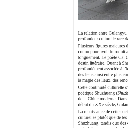
La relation entre Gulangyu e
profondeur culturelle rare d
Plusieurs figures majeures de
connu pour avoir introduit a
longuement. Le poète Cai Qi
destin littéraire. Quant à S
profondément associée à l’ide
des liens ainsi entre plusieu
la magie des lieux, des ren
Cette continuité culturelle s
poétique Shuzhuang (
Shuzh
de la Chine moderne. Dans u
début du XXe siècle, Gulang
La renaissance de cette soc
culturelles plutôt que de le
Shuzhuang, tandis que des c