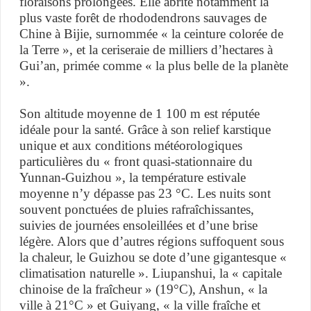
floraisons prolongées. Elle abrite notamment la
plus vaste forêt de rhododendrons sauvages de
Chine à Bijie, surnommée « la ceinture colorée de
la Terre », et la ceriseraie de milliers d’hectares à
Gui’an, primée comme « la plus belle de la planète
».
Son altitude moyenne de 1 100 m est réputée
idéale pour la santé. Grâce à son relief karstique
unique et aux conditions météorologiques
particulières du « front quasi-stationnaire du
Yunnan-Guizhou », la température estivale
moyenne n’y dépasse pas 23 °C. Les nuits sont
souvent ponctuées de pluies rafraîchissantes,
suivies de journées ensoleillées et d’une brise
légère. Alors que d’autres régions suffoquent sous
la chaleur, le Guizhou se dote d’une gigantesque «
climatisation naturelle ». Liupanshui, la « capitale
chinoise de la fraîcheur » (19°C), Anshun, « la
ville à 21°C » et Guiyang, « la ville fraîche et